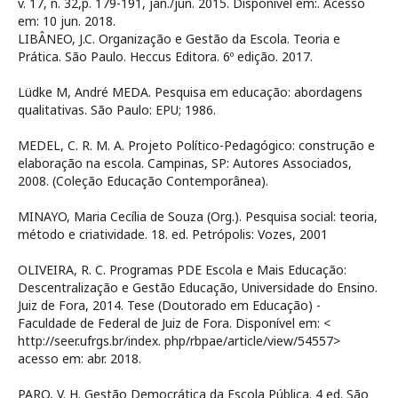
v. 17, n. 32,p. 179-191, jan./jun. 2015. Disponível em:
. Acesso
em: 10 jun. 2018.
LIBÂNEO, J.C. Organização e Gestão da Escola. Teoria e
Prática. São Paulo. Heccus Editora. 6º edição. 2017.
Lüdke M, André MEDA. Pesquisa em educação: abordagens
qualitativas. São Paulo: EPU; 1986.
MEDEL, C. R. M. A. Projeto Político-Pedagógico: construção e
elaboração na escola. Campinas, SP: Autores Associados,
2008. (Coleção Educação Contemporânea).
MINAYO, Maria Cecília de Souza (Org.). Pesquisa social: teoria,
método e criatividade. 18. ed. Petrópolis: Vozes, 2001
OLIVEIRA, R. C. Programas PDE Escola e Mais Educação:
Descentralização e Gestão Educação, Universidade do Ensino.
Juiz de Fora, 2014. Tese (Doutorado em Educação) -
Faculdade de Federal de Juiz de Fora. Disponível em: <
http://seer.ufrgs.br/index. php/rbpae/article/view/54557>
acesso em: abr. 2018.
PARO, V. H. Gestão Democrática da Escola Pública. 4 ed. São