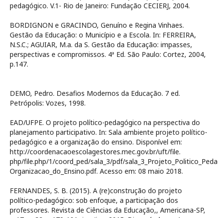
pedagógico. V.1- Rio de Janeiro: Fundação CECIERJ, 2004.
BORDIGNON e GRACINDO, Genuíno e Regina Vinhaes.
Gestão da Educação: o Município e a Escola. In: FERREIRA,
N.S.C.; AGUIAR, M.a. da S. Gestão da Educação: impasses,
perspectivas e compromissos. 4ª Ed. São Paulo: Cortez, 2004,
p.147.
DEMO, Pedro. Desafios Modernos da Educação. 7 ed.
Petrópolis: Vozes, 1998.
EAD/UFPE. O projeto político-pedagógico na perspectiva do
planejamento participativo. In: Sala ambiente projeto político-
pedagógico e a organização do ensino. Disponível em:
http://coordenacaoescolagestores.mec.gov.br/uft/file.
php/file.php/1/coord_ped/sala_3/pdf/sala_3_Projeto_Politico_Ped
Organizacao_do_Ensino.pdf. Acesso em: 08 maio 2018.
FERNANDES, S. B. (2015). A (re)construção do projeto
político-pedagógico: sob enfoque, a participação dos
professores. Revista de Ciências da Educação,, Americana-SP,