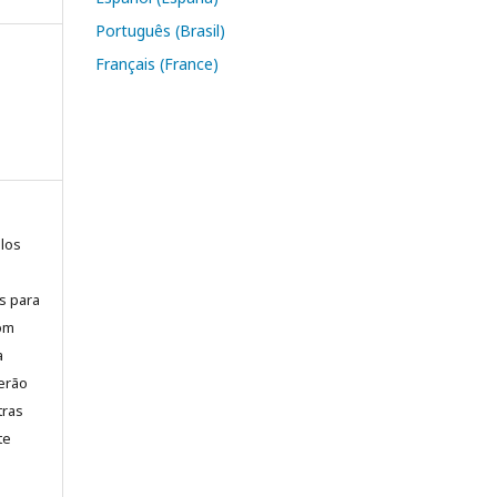
Português (Brasil)
Français (France)
elos
is para
com
a
erão
tras
te