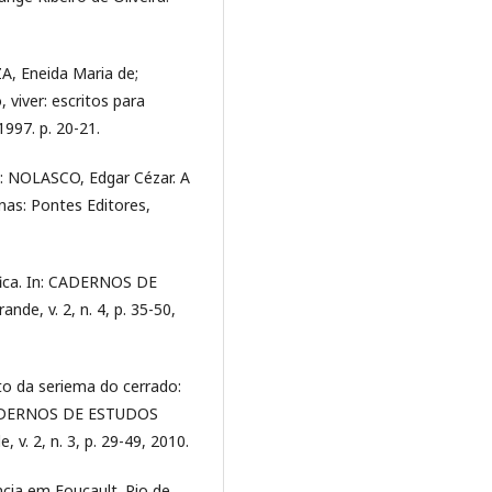
A, Eneida Maria de;
viver: escritos para
997. p. 20-21.
n: NOLASCO, Edgar Cézar. A
inas: Pontes Editores,
áfica. In: CADERNOS DE
de, v. 2, n. 4, p. 35-50,
o da seriema do cerrado:
n: CADERNOS DE ESTUDOS
. 2, n. 3, p. 29-49, 2010.
cia em Foucault. Rio de