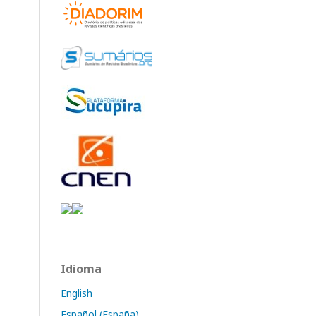
Idioma
English
Español (España)