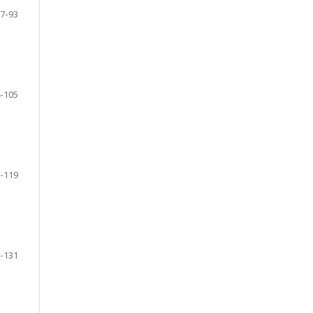
7-93
-105
-119
-131