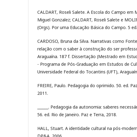
CALDART, Roseli Salete. A Escola do Campo em 
Miguel Gonzalez; CALDART, Roseli Salete e MOL
(Orgs). Por uma Educação Básica do Campo. 5 ed. 
CARDOSO, Bruna da Silva. Narrativas como Font
relação com o saber à construção do ser profess
Araguaína. 187 f. Dissertação (Mestrado em Estudo
- Programa de Pós-Graduação em Estudos de Cultu
Universidade Federal do Tocantins (UFT), Araguaín
FREIRE, Paulo. Pedagogia do oprimido. 50. ed. Paz 
2011.
______. Pedagogia da autonomia: saberes necessári
56. ed. Rio de Janeiro. Paz e Terra, 2018.
HALL, Stuart. A identidade cultural na pós-modern
DP&A, 2006.