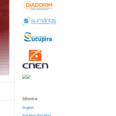
Idioma
English
Español (España)