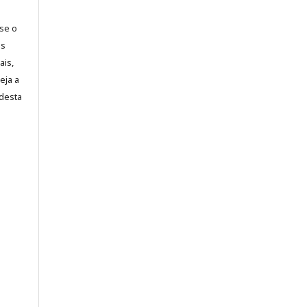
-se o
es
ais,
eja a
desta