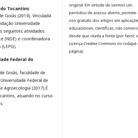
original. Em virtude de sermos um
 do Tocantins
periódico de acesso aberto, permite
e Goiás (2014). Vinculada
uso gratuito dos artigos em aplicaçõ
ndação Universidade
educacionais, científicas, não comerci
 seguintes atividades:
desde que citada a fonte (por favor, v
te (NDE) e coordenadora
Licença
Creative Commons
no rodapé 
 (LEPG).
página).
dade Federal do
de Goiás, faculdade de
 Universidade Federal de
e Agroecologia (2017).É
ocantins, atuando no curso
s.