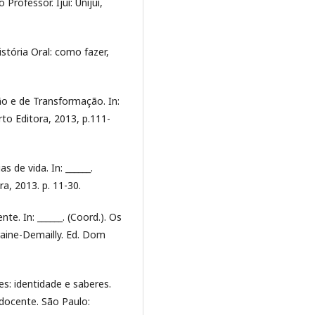
Professor. Ijuí: Unijuí,
stória Oral: como fazer,
o e de Transformação. In:
to Editora, 2013, p.111-
 de vida. In: ______.
ra, 2013. p. 11-30.
e. In: ______. (Coord.). Os
raine-Demailly. Ed. Dom
: identidade e saberes.
e docente. São Paulo: