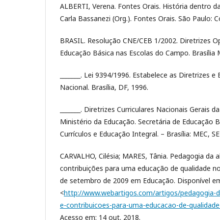
ALBERTI, Verena. Fontes Orais. História dentro da
Carla Bassanezi (Org.). Fontes Orais. São Paulo: C
BRASIL. Resolução CNE/CEB 1/2002. Diretrizes Op
Educação Básica nas Escolas do Campo. Brasília
_______. Lei 9394/1996. Estabelece as Diretrizes 
Nacional. Brasília, DF, 1996.
_______. Diretrizes Curriculares Nacionais Gerais 
Ministério da Educação. Secretária de Educação Bá
Currículos e Educação Integral. – Brasília: MEC, S
CARVALHO, Cilésia; MARES, Tânia. Pedagogia da al
contribuições para uma educação de qualidade n
de setembro de 2009 em Educação. Disponível e
<
http://www.webartigos.com/artigos/pedagogia-da
e-contribuicoes-para-uma-educacao-de-qualidad
Acesso em: 14 out. 2018.