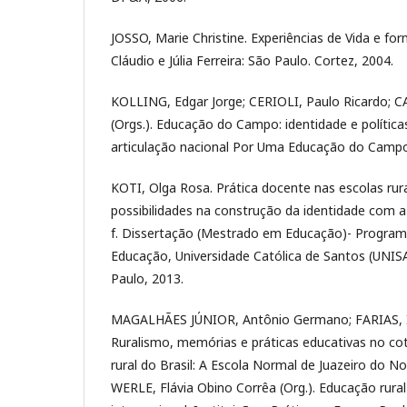
JOSSO, Marie Christine. Experiências de Vida e fo
Cláudio e Júlia Ferreira: São Paulo. Cortez, 2004.
KOLLING, Edgar Jorge; CERIOLI, Paulo Ricardo; C
(Orgs.). Educação do Campo: identidade e políticas 
articulação nacional Por Uma Educação do Campo,
KOTI, Olga Rosa. Prática docente nas escolas rura
possibilidades na construção da identidade com
f. Dissertação (Mestrado em Educação)- Progra
Educação, Universidade Católica de Santos (UNI
Paulo, 2013.
MAGALHÃES JÚNIOR, Antônio Germano; FARIAS, Is
Ruralismo, memórias e práticas educativas no cot
rural do Brasil: A Escola Normal de Juazeiro do No
WERLE, Flávia Obino Corrêa (Org.). Educação rura