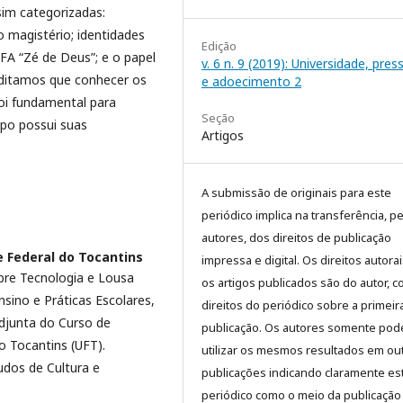
sim categorizadas:
o magistério; identidades
Edição
EFA “Zé de Deus”; e o papel
v. 6 n. 9 (2019): Universidade, pre
editamos que conhecer os
e adoecimento 2
oi fundamental para
Seção
po possui suas
Artigos
A submissão de originais para este
periódico implica na transferência, p
autores, dos direitos de publicação
e Federal do Tocantins
impressa e digital. Os direitos autora
re Tecnologia e Lousa
os artigos publicados são do autor, 
nsino e Práticas Escolares,
direitos do periódico sobre a primeir
djunta do Curso de
publicação. Os autores somente pod
o Tocantins (UFT).
utilizar os mesmos resultados em ou
dos de Cultura e
publicações indicando claramente es
periódico como o meio da publicação