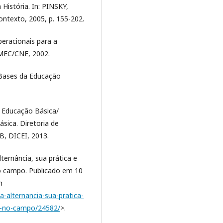
 História. In: PINSKY,
ontexto, 2005, p. 155-202.
eracionais para a
 MEC/CNE, 2002.
e Bases da Educação
da Educação Básica/
sica. Diretoria de
EB, DICEI, 2013.
ternância, sua prática e
o campo. Publicado em 10
m
-alternancia-sua-pratica-
e-no-campo/24582/
>.