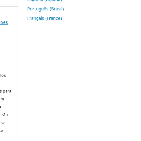
Português (Brasil)
Français (France)
ssões
elos
is para
com
a
erão
tras
te