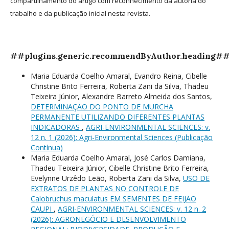
compartilhamento do artigo com reconhecimento da autoria do
trabalho e da publicação inicial nesta revista.
##plugins.generic.recommendByAuthor.heading#
Maria Eduarda Coelho Amaral, Evandro Reina, Cibelle
Christine Brito Ferreira, Roberta Zani da Silva, Thadeu
Teixeira Júnior, Alexandre Barreto Almeida dos Santos,
DETERMINAÇÃO DO PONTO DE MURCHA
PERMANENTE UTILIZANDO DIFERENTES PLANTAS
INDICADORAS
,
AGRI-ENVIRONMENTAL SCIENCES: v.
12 n. 1 (2026): Agri-Environmental Sciences (Publicação
Contínua)
Maria Eduarda Coelho Amaral, José Carlos Damiana,
Thadeu Teixeira Júnior, Cibelle Christine Brito Ferreira,
Evelynne Urzêdo Leão, Roberta Zani da Silva,
USO DE
EXTRATOS DE PLANTAS NO CONTROLE DE
Calobruchus maculatus EM SEMENTES DE FEIJÃO
CAUPI
,
AGRI-ENVIRONMENTAL SCIENCES: v. 12 n. 2
(2026): AGRONEGÓCIO E DESENVOLVIMENTO