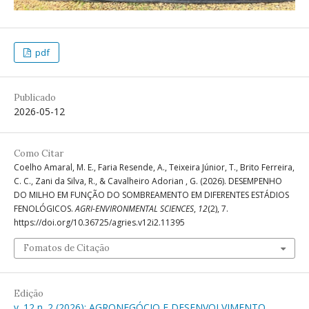
pdf
Publicado
2026-05-12
Como Citar
Coelho Amaral, M. E., Faria Resende, A., Teixeira Júnior, T., Brito Ferreira,
C. C., Zani da Silva, R., & Cavalheiro Adorian , G. (2026). DESEMPENHO
DO MILHO EM FUNÇÃO DO SOMBREAMENTO EM DIFERENTES ESTÁDIOS
FENOLÓGICOS.
AGRI-ENVIRONMENTAL SCIENCES
,
12
(2), 7.
https://doi.org/10.36725/agries.v12i2.11395
Fomatos de Citação
Edição
v. 12 n. 2 (2026): AGRONEGÓCIO E DESENVOLVIMENTO