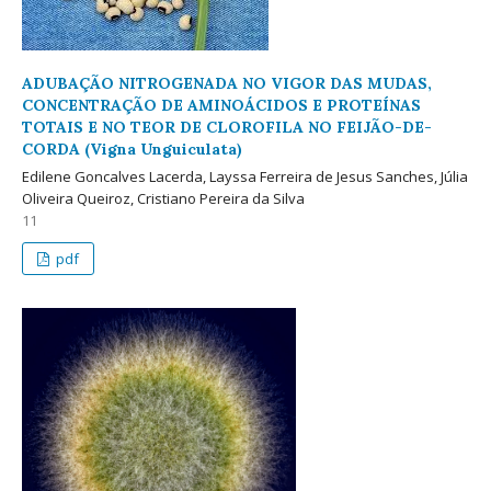
ADUBAÇÃO NITROGENADA NO VIGOR DAS MUDAS,
CONCENTRAÇÃO DE AMINOÁCIDOS E PROTEÍNAS
TOTAIS E NO TEOR DE CLOROFILA NO FEIJÃO-DE-
CORDA (Vigna Unguiculata)
Edilene Goncalves Lacerda, Layssa Ferreira de Jesus Sanches, Júlia
Oliveira Queiroz, Cristiano Pereira da Silva
11
pdf