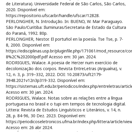
de Literatura). Universidade Federal de São Carlos, São Carlos,
2020. Disponível em:
https://repositorio.ufscar.br/handle/ufscar/12828.
PERLONGHER, N. Introdução. In: BUENO, W. Mar Paraguayo.
São Paulo/Curitiba: Iluminuras/Secretaria de Estado da Cultura
do Paraná, 1992. 80p.
PERLONGHER, Nestor. El portuñol en la poesía. Tse Tse, p. 7-
8, 2000. Disponível em:
https://edisciplinas.usp.br/pluginfile.php/171061/mod_re
8%2C%202000pdf.pdf Acesso em: 30 jan. 2024.
RODRIGUES, Walace. A poesia de Herzer num exercício de
decolonização dos corpos. Revista EntreLetras (Arguaína), v.
12, n. 3, p. 319–332, 2022. DOI: 10.20873/uft2179-
3948.2021v12n3p319-332. Disponível em:
https://sistemas.uft.edu.br/periodicos/index.php/entreletras/artic
Acesso em: 30 jan. 2024.
RODRIGUES, Walace. Notas sobre as relações entre a língua
portuguesa no brasil e o tupi em tempos de tecnologia digital.
Littera: Revista de Estudos Linguísticos e Literários, v. 14, n.
28, p. 84-96, 30 Dez. 2023. Disponível em:
https://periodicoseletronicos.ufma.br/index.php/littera/article/vie
Acesso em: 26 abr 2024.