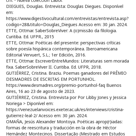
cm. - Nueva colección Labor.
DIEGUES, Douglas. Entrevista: Douglas Diegues. Disponível
em:
https://www.digestivocultural.com/entrevistas/entrevista.asp?
codigo=28&titulo=Douglas_Diegues Acesso em: 30 jan. 2024.
ETTE, Ottmar. SaberSobreViver: A (o)missão da filologia.
Curitiba. Ed. UFPR., 2015
ETTE, Ottmar. Poéticas del presente: perspectivas críticas
sobre poesía hispánica contemporánea. Iberoamericana
Editorial Vervuert, S.L.; 1er Edición, 2016.
ETTE, Ottmar. EscreverEntreMundos: Literaturas sem morada
fixa. SaberSobreViver II. Curitiba. Ed. UFPR, 2018.
GUTIÉRREZ, Cristina. Braziu. Poemas ganadores del PRÊMIO
DESMADRES DE ESCRITAS EM PORTUNHOL.
https://www.desmadres.org/premio-portunhol-faq Buenos
Aires, 16 ao 23 de agosto de 2023.
GUTIÉRREZ, Cristina. Entrevista por Por Libby Jones y Jessica
Noriega > Diponível em:
https://venezuelanvoices.exeter.ac.uk/es/interviews/cristina-
gutierrez-leal-2/ Acesso em: 30 jan. 2024.
OMAÑA, Jesús Alexander Montoya. Poéticas aprop(r)iadas:
formas de reescritura y traducción en la obra de Héctor
Hernández Montecinos. Dissertação (Mestrado em Estudos