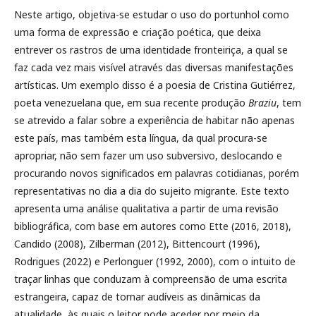
Neste artigo, objetiva-se estudar o uso do portunhol como
uma forma de expressão e criação poética, que deixa
entrever os rastros de uma identidade fronteiriça, a qual se
faz cada vez mais visível através das diversas manifestações
artísticas. Um exemplo disso é a poesia de Cristina Gutiérrez,
poeta venezuelana que, em sua recente produção
Braziu
, tem
se atrevido a falar sobre a experiência de habitar não apenas
este país, mas também esta língua, da qual procura-se
apropriar, não sem fazer um uso subversivo, deslocando e
procurando novos significados em palavras cotidianas, porém
representativas no dia a dia do sujeito migrante. Este texto
apresenta uma análise qualitativa a partir de uma revisão
bibliográfica, com base em autores como Ette (2016, 2018),
Candido (2008), Zilberman (2012), Bittencourt (1996),
Rodrigues (2022) e Perlonguer (1992, 2000), com o intuito de
traçar linhas que conduzam à compreensão de uma escrita
estrangeira, capaz de tornar audíveis as dinâmicas da
atualidade, às quais o leitor pode aceder por meio da