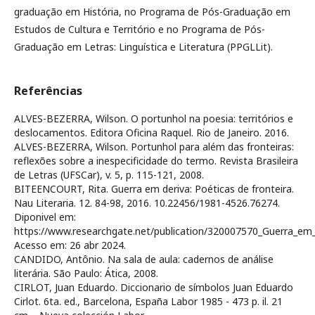
graduação em História, no Programa de Pós-Graduação em
Estudos de Cultura e Território e no Programa de Pós-
Graduação em Letras: Linguística e Literatura (PPGLLit).
Referências
ALVES-BEZERRA, Wilson. O portunhol na poesia: territórios e
deslocamentos. Editora Oficina Raquel. Rio de Janeiro. 2016.
ALVES-BEZERRA, Wilson. Portunhol para além das fronteiras:
reflexões sobre a inespecificidade do termo. Revista Brasileira
de Letras (UFSCar), v. 5, p. 115-121, 2008.
BITEENCOURT, Rita. Guerra em deriva: Poéticas de fronteira.
Nau Literaria. 12. 84-98, 2016. 10.22456/1981-4526.76274.
Diponivel em:
https://www.researchgate.net/publication/320007570_Guerra_em_d
Acesso em: 26 abr 2024.
CANDIDO, Antônio. Na sala de aula: cadernos de análise
literária. São Paulo: Ática, 2008.
CIRLOT, Juan Eduardo. Diccionario de símbolos Juan Eduardo
Cirlot. 6ta. ed., Barcelona, España Labor 1985 - 473 p. il. 21