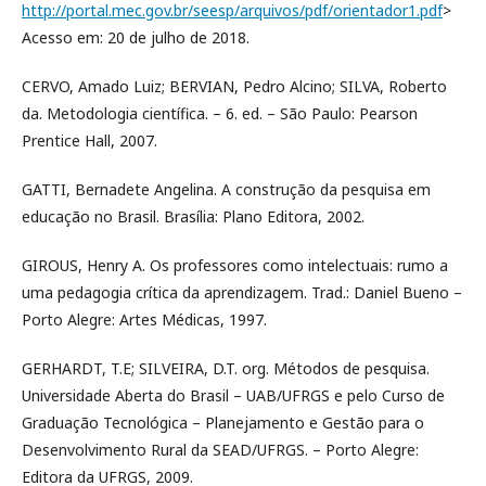
http://portal.mec.gov.br/seesp/arquivos/pdf/orientador1.pdf
>
Acesso em: 20 de julho de 2018.
CERVO, Amado Luiz; BERVIAN, Pedro Alcino; SILVA, Roberto
da. Metodologia científica. – 6. ed. – São Paulo: Pearson
Prentice Hall, 2007.
GATTI, Bernadete Angelina. A construção da pesquisa em
educação no Brasil. Brasília: Plano Editora, 2002.
GIROUS, Henry A. Os professores como intelectuais: rumo a
uma pedagogia crítica da aprendizagem. Trad.: Daniel Bueno –
Porto Alegre: Artes Médicas, 1997.
GERHARDT, T.E; SILVEIRA, D.T. org. Métodos de pesquisa.
Universidade Aberta do Brasil – UAB/UFRGS e pelo Curso de
Graduação Tecnológica – Planejamento e Gestão para o
Desenvolvimento Rural da SEAD/UFRGS. – Porto Alegre:
Editora da UFRGS, 2009.