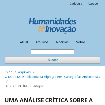
Cadastro
Acesso
Atual
Arquivos
Notícias
Sobre
Buscar
Início
/
Arquivos
/
v. 12 n. 1 (2025): Filosofia da Migração e(m) Cartografias Anticoloniais
/
FLUXO CONTÍNUO - Artigos
UMA ANÁLISE CRÍTICA SOBRE A