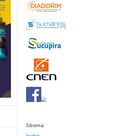
Idioma
English