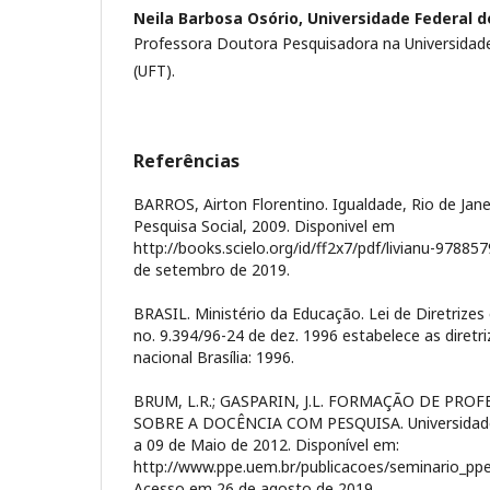
Neila Barbosa Osório,
Universidade Federal d
Professora Doutora Pesquisadora na Universidade
(UFT).
Referências
BARROS, Airton Florentino. Igualdade, Rio de Jane
Pesquisa Social, 2009. Disponivel em
http://books.scielo.org/id/ff2x7/pdf/livianu-9788
de setembro de 2019.
BRASIL. Ministério da Educação. Lei de Diretrize
no. 9.394/96-24 de dez. 1996 estabelece as diret
nacional Brasília: 1996.
BRUM, L.R.; GASPARIN, J.L. FORMAÇÃO DE PRO
SOBRE A DOCÊNCIA COM PESQUISA. Universidade
a 09 de Maio de 2012. Disponível em:
http://www.ppe.uem.br/publicacoes/seminario_ppe
Acesso em 26 de agosto de 2019