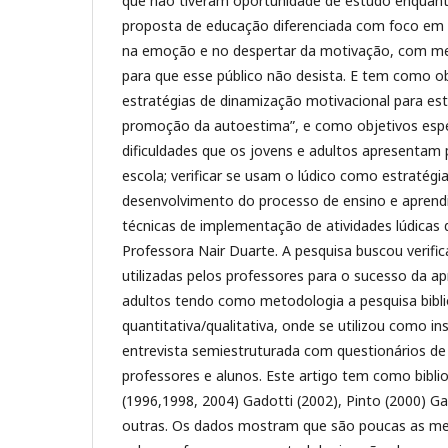
que não tiveram oportunidade de estudo enquan
proposta de educação diferenciada com foco em 
na emoção e no despertar da motivação, com met
para que esse público não desista. E tem como obj
estratégias de dinamização motivacional para es
promoção da autoestima”, e como objetivos espec
dificuldades que os jovens e adultos apresenta
escola; verificar se usam o lúdico como estratég
desenvolvimento do processo de ensino e aprendi
técnicas de implementação de atividades lúdicas 
Professora Nair Duarte. A pesquisa buscou verifica
utilizadas pelos professores para o sucesso da a
adultos tendo como metodologia a pesquisa bibliog
quantitativa/qualitativa, onde se utilizou como i
entrevista semiestruturada com questionários de
professores e alunos. Este artigo tem como biblio
(1996,1998, 2004) Gadotti (2002), Pinto (2000) Ga
outras. Os dados mostram que são poucas as met