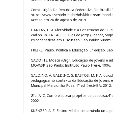
Constituição Da República Federativa Do Brasil,1
https://www2.senado.leg.br/bdsf/bitstream/handl
Acesso em 26 de agosto de 2019.
DANTAS, H. A Afetividade e a Construção do Suje
Wallon. In. LA TAILLE, Yves de (orgs). Piaget, Vygo
Psicogenéticas em Discussão. São Paulo: Summus
FREIRE, Paulo. Política e Educação. 5° edição. São
GADOTTI, Moacir (Org.). Educação de jovens e adu
MOVASP. São Paulo: Instituto Paulo Freire, 1996.
GALDINO, A; GALDINO, S; BASTOS, M. F. A ludic
pedagógica no contexto da Educação de Jovens e
Municipal Marcionílio Rosa. 1° ed. Irecê-BA, 2012.
GIL, A. C. Como elaborar projetos de pesquisa,4°e
2002.
KUENZER. A. Z. Ensino Médio: construindo uma p