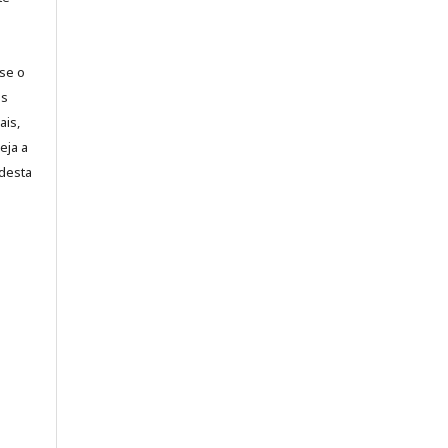
-se o
es
ais,
eja a
desta