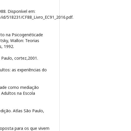
988. Disponível em:
e/id/518231/CF88_Livro_EC91_2016.pdf.
ito na Psicogenéticade
tsky, Wallon: Teorias
, 1992.
 Paulo, cortez,2001.
ltos: as experiências do
idade como mediação
 Adultos na Escola
dição. Atlas São Paulo,
roposta para os que vivem