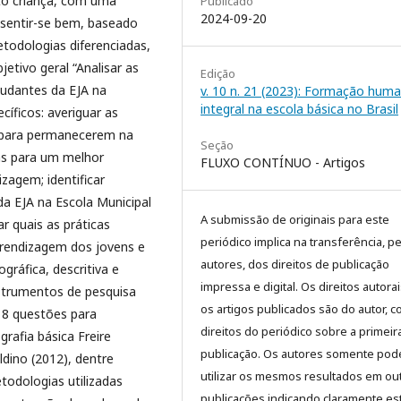
to criança, com uma
Publicado
2024-09-20
sentir-se bem, baseado
odologias diferenciadas,
etivo geral “Analisar as
Edição
tudantes da EJA na
v. 10 n. 21 (2023): Formação hum
integral na escola básica no Brasil
íficos: averiguar as
m para permanecerem na
Seção
ias para um melhor
FLUXO CONTÍNUO - Artigos
zagem; identificar
da EJA na Escola Municipal
A submissão de originais para este
r quais as práticas
periódico implica na transferência, p
prendizagem dos jovens e
autores, dos direitos de publicação
ráfica, descritiva e
impressa e digital. Os direitos autora
nstrumentos de pesquisa
os artigos publicados são do autor, 
 8 questões para
direitos do periódico sobre a primeir
grafia básica Freire
publicação. Os autores somente pod
ldino (2012), dentre
utilizar os mesmos resultados em ou
odologias utilizadas
publicações indicando claramente es