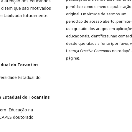
 a atenção dos educandos
periódico como o meio da publicação
s dizem que são motivados
original. Em virtude de sermos um
estabilizada futuramente.
periódico de acesso aberto, permite
uso gratuito dos artigos em aplicaçõ
educacionais, científicas, não comerci
desde que citada a fonte (por favor, v
Licença
Creative Commons
no rodapé 
página).
adual do Tocantins
ersidade Estadual do
e Estadual do Tocantins
 em Educação na
a CAPES doutorado