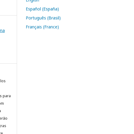
Español (España)
Português (Brasil)
Français (France)
ana
elos
is para
com
a
erão
tras
te