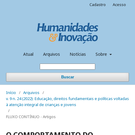
Cadastro
Acesso
Atual
Arquivos
Notícias
Sobre
Buscar
Início
/
Arquivos
/
v. 9 n. 24 (2022): Educação, direitos fundamentais e políticas voltadas
à atenção integral de crianças e jovens
/
FLUXO CONTÍNUO - Artigos
O COMPORTAMENTO DO