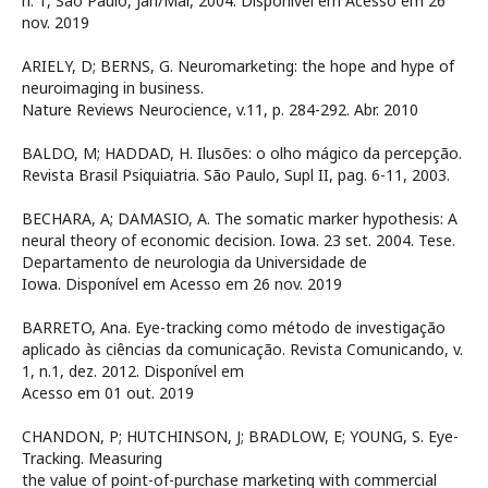
n. 1, São Paulo, Jan/Mar, 2004. Disponível em
Acesso em 26
nov. 2019
ARIELY, D; BERNS, G. Neuromarketing: the hope and hype of
neuroimaging in business.
Nature Reviews Neurocience, v.11, p. 284-292. Abr. 2010
BALDO, M; HADDAD, H. Ilusões: o olho mágico da percepção.
Revista Brasil Psiquiatria. São Paulo, Supl II, pag. 6-11, 2003.
BECHARA, A; DAMASIO, A. The somatic marker hypothesis: A
neural theory of economic decision. Iowa. 23 set. 2004. Tese.
Departamento de neurologia da Universidade de
Iowa. Disponível em
Acesso em 26 nov. 2019
BARRETO, Ana. Eye-tracking como método de investigação
aplicado às ciências da comunicação. Revista Comunicando, v.
1, n.1, dez. 2012. Disponível em
Acesso em 01 out. 2019
CHANDON, P; HUTCHINSON, J; BRADLOW, E; YOUNG, S. Eye-
Tracking. Measuring
the value of point-of-purchase marketing with commercial