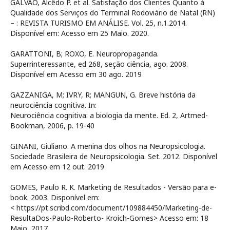
GALVÃO, Alcêdo P. et al. Satisfação dos Clientes Quanto à
Qualidade dos Serviços do Terminal Rodoviário de Natal (RN)
– : REVISTA TURISMO EM ANÁLISE. Vol. 25, n.1.2014.
Disponível em:
Acesso em 25 Maio. 2020.
GARATTONI, B; ROXO, E. Neuropropaganda.
Superrinteressante, ed 268, seção ciência, ago. 2008.
Disponível em
Acesso em 30 ago. 2019
GAZZANIGA, M; IVRY, R; MANGUN, G. Breve história da
neurociência cognitiva. In:
Neurociência cognitiva: a biologia da mente. Ed. 2, Artmed-
Bookman, 2006, p. 19-40
GINANI, Giuliano. A menina dos olhos na Neuropsicologia.
Sociedade Brasileira de Neuropsicologia. Set. 2012. Disponível
em
Acesso em 12 out. 2019
GOMES, Paulo R. K. Marketing de Resultados - Versão para e-
book. 2003. Disponível em:
< https://pt.scribd.com/document/109884450/Marketing-de-
ResultaDos-Paulo-Roberto- Kroich-Gomes> Acesso em: 18
Maio, 2017.