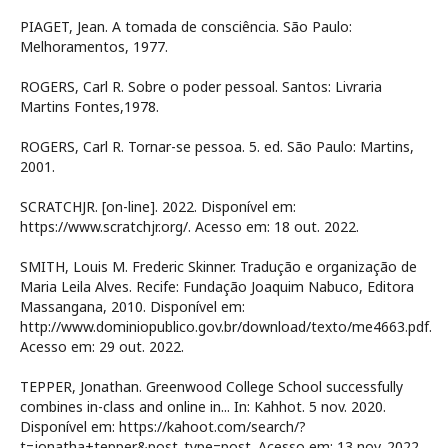
PIAGET, Jean. A tomada de consciência. São Paulo:
Melhoramentos, 1977.
ROGERS, Carl R. Sobre o poder pessoal. Santos: Livraria
Martins Fontes,1978.
ROGERS, Carl R. Tornar-se pessoa. 5. ed. São Paulo: Martins,
2001.
SCRATCHJR. [on-line]. 2022. Disponível em:
https://www.scratchjr.org/. Acesso em: 18 out. 2022.
SMITH, Louis M. Frederic Skinner. Tradução e organização de
Maria Leila Alves. Recife: Fundação Joaquim Nabuco, Editora
Massangana, 2010. Disponível em:
http://www.dominiopublico.gov.br/download/texto/me4663.pdf.
Acesso em: 29 out. 2022.
TEPPER, Jonathan. Greenwood College School successfully
combines in-class and online in... In: Kahhot. 5 nov. 2020.
Disponível em: https://kahoot.com/search/?
t=jonatha+tepper&post_type=post. Acesso em: 13 nov. 2022.