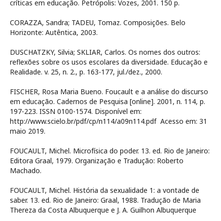
críticas em educação. Petrópolis: Vozes, 2001. 150 p.
CORAZZA, Sandra; TADEU, Tomaz. Composições. Belo
Horizonte: Autêntica, 2003.
DUSCHATZKY, Silvia; SKLIAR, Carlos. Os nomes dos outros:
reflexões sobre os usos escolares da diversidade. Educação e
Realidade. v. 25, n. 2., p. 163-177, jul./dez., 2000.
FISCHER, Rosa Maria Bueno. Foucault e a análise do discurso
em educação. Cadernos de Pesquisa [online]. 2001, n. 114, p.
197-223. ISSN 0100-1574. Disponível em:
http://www.scielo.br/pdf/cp/n114/a09n114.pdf Acesso em: 31
maio 2019.
FOUCAULT, Michel. Microfísica do poder. 13. ed. Rio de Janeiro:
Editora Graal, 1979. Organização e Tradução: Roberto
Machado.
FOUCAULT, Michel. História da sexualidade 1: a vontade de
saber. 13. ed. Rio de Janeiro: Graal, 1988. Tradução de Maria
Thereza da Costa Albuquerque e J. A. Guilhon Albuquerque