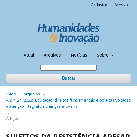
Cadastro
Acesso
Atual
Arquivos
Notícias
Sobre
Buscar
Início
/
Arquivos
/
v. 9 n. 24 (2022): Educação, direitos fundamentais e políticas voltadas
à atenção integral de crianças e jovens
/
Artigos
SUJEITOS DA RESISTÊNCIA APESAR