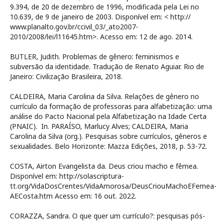
9.394, de 20 de dezembro de 1996, modificada pela Lei no
10.639, de 9 de janeiro de 2003. Disponível em: < http://
www.planalto.gov.br/ccivil_03/_ato2007-
2010/2008/lei/l11645.htm>. Acesso em: 12 de ago. 2014.
BUTLER, Judith. Problemas de gênero: feminismos e
subversão da identidade. Tradução de Renato Aguiar. Rio de
Janeiro: Civilização Brasileira, 2018.
CALDEIRA, Maria Carolina da Silva. Relações de gênero no
currículo da formação de professoras para alfabetização: uma
análise do Pacto Nacional pela Alfabetização na Idade Certa
(PNAIC). In. PARAÍSO, Marlucy Alves; CALDEIRA, Maria
Carolina da Silva (org.). Pesquisas sobre currículos, gêneros e
sexualidades. Belo Horizonte: Mazza Edições, 2018, p. 53-72.
COSTA, Airton Evangelista da. Deus criou macho e fêmea.
Disponível em: http://solascriptura-
tt.org/VidaDosCrentes/VidaAmorosa/DeusCriouMachoEFemea-
AECosta.htm Acesso em: 16 out. 2022.
CORAZZA, Sandra. O que quer um currículo?: pesquisas pós-