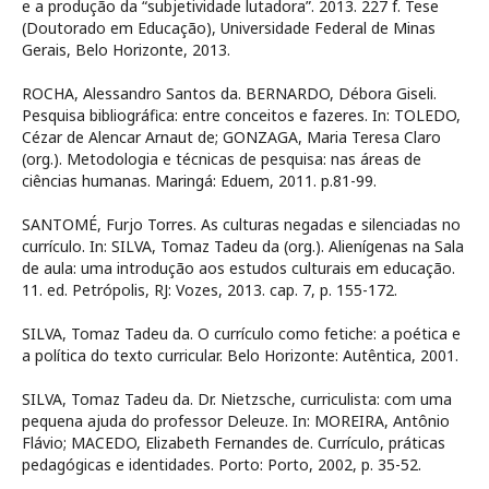
e a produção da “subjetividade lutadora”. 2013. 227 f. Tese
(Doutorado em Educação), Universidade Federal de Minas
Gerais, Belo Horizonte, 2013.
ROCHA, Alessandro Santos da. BERNARDO, Débora Giseli.
Pesquisa bibliográfica: entre conceitos e fazeres. In: TOLEDO,
Cézar de Alencar Arnaut de; GONZAGA, Maria Teresa Claro
(org.). Metodologia e técnicas de pesquisa: nas áreas de
ciências humanas. Maringá: Eduem, 2011. p.81-99.
SANTOMÉ, Furjo Torres. As culturas negadas e silenciadas no
currículo. In: SILVA, Tomaz Tadeu da (org.). Alienígenas na Sala
de aula: uma introdução aos estudos culturais em educação.
11. ed. Petrópolis, RJ: Vozes, 2013. cap. 7, p. 155-172.
SILVA, Tomaz Tadeu da. O currículo como fetiche: a poética e
a política do texto curricular. Belo Horizonte: Autêntica, 2001.
SILVA, Tomaz Tadeu da. Dr. Nietzsche, curriculista: com uma
pequena ajuda do professor Deleuze. In: MOREIRA, Antônio
Flávio; MACEDO, Elizabeth Fernandes de. Currículo, práticas
pedagógicas e identidades. Porto: Porto, 2002, p. 35-52.