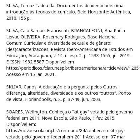
SILVA, Tomaz Tadeu da. Documentos de identidade: uma
introdução às teorias do currículo. Belo Horizonte: Autêntica,
2010. 156 p.
SILVA, Caio Samuel Franciscati; BRANCALEONI, Ana Paula
Leivar; OLIVEIRA, Rosemary Rodrigues. Base Nacional
Comum Curricular e diversidade sexual e de gênero:
(des)caracterizações. Revista Ibero-Americana de Estudos em
Educação, Araraquara, v. 14, n. esp. 2, p. 1538-1555, jul. 2019.
E-ISSN: 1982-5587 Disponível em
https://periodicos.fclar.unesp.br/iberoamericana/article/view/120
Acesso em 15 jan. 2021.
SKLIAR, Carlos. A educação e a pergunta pelos Outros:
diferença, alteridade, diversidade e os outros “outros”. Ponto
de Vista, Florianópolis, n. 2, p. 37-49, jun. 2003.
SOARES, Wellington. Conheça o “kit gay” vetado pelo governo
federal em 2011. Nova Escola, São Paulo, 1 fev. 2015.
Disponível em:
https://novaescola.org.br/conteudo/84/conheca-o-kit-gay-
vetado-pelo-governo-federal-em-2011 Acesso em: 07 mar.