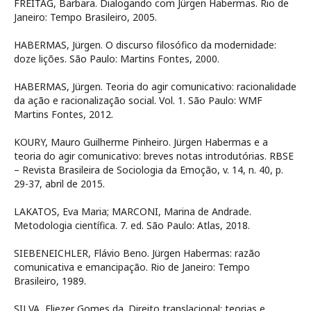
FREITAG, Barbara. Dialogando com Jürgen Habermas. Rio de
Janeiro: Tempo Brasileiro, 2005.
HABERMAS, Jürgen. O discurso filosófico da modernidade:
doze lições. São Paulo: Martins Fontes, 2000.
HABERMAS, Jürgen. Teoria do agir comunicativo: racionalidade
da ação e racionalização social. Vol. 1. São Paulo: WMF
Martins Fontes, 2012.
KOURY, Mauro Guilherme Pinheiro. Jürgen Habermas e a
teoria do agir comunicativo: breves notas introdutórias. RBSE
– Revista Brasileira de Sociologia da Emoção, v. 14, n. 40, p.
29-37, abril de 2015.
LAKATOS, Eva Maria; MARCONI, Marina de Andrade.
Metodologia científica. 7. ed. São Paulo: Atlas, 2018.
SIEBENEICHLER, Flávio Beno. Jürgen Habermas: razão
comunicativa e emancipação. Rio de Janeiro: Tempo
Brasileiro, 1989.
SILVA, Eliezer Gomes da. Direito translacional: teorias e