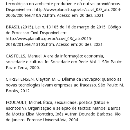
tecnológica no ambiente produtivo e dá outras providências.
Disponível em: http://www.planalto.gov.br/ccivil_03/_ato2004-
2006/2004/lei/l10.973.htm. Acesso em: 20 dez. 2021.
BRASIL (2015). Lei n. 13.105 de 16 de março de 2015. Código
de Processo Civil. Disponível em:
http://www.planalto.gov.br/ccivil_03/_ato2015-
2018/2015/lei/l13105.htm. Acesso em: 20 dez. 2021.
CASTELLS, Manuel. A era da informação: economia,
sociedade e cultura. In: Sociedade em Rede. Vol. 1. São Paulo:
Paz e Terra, 2000.
CHRISTENSEN, Clayton M. O Dilema da Inovação: quando as
novas tecnologias levam empresas ao fracasso. São Paulo: M.
Books, 2012.
FOUCAULT, Michel. Ética, sexualidade, política (Ditos e
escritos V). Organização e seleção de textos: Manoel Barros
da Motta; Elisa Monteiro, Inês Autran Dourado Barbosa. Rio
de Janeiro: Forense Universitária, 2004.