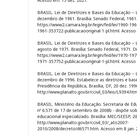
Acesso em: 15 dez. 2021.
BRASIL. Lei de Diretrizes e Bases da Educação – 
dezembro de 1961. Brasília: Senado Federal, 1961
https://www2.camara.leg.br/legin/fed/lei/1960-19
1961-353722-publicacaooriginal-1-pl.html. Acesso 
BRASIL. Lei de Diretrizes e Bases da Educação – 
agosto de 1971. Brasília: Senado Federal, 1971. D
https://www2.camara.leg.br/legin/fed/lei/1970-19
1971-357752-publicacaooriginal-1-pl.html. Acesso 
BRASIL. Lei de Diretrizes e Bases da Educação – 
dezembro de 1996. Estabelece as diretrizes e bas
Presidência da República, Brasília, DF, 20 dez. 199
http://www.planalto.gov.br/ccivil_03/leis/L9394.htm
BRASIL. Ministério da Educação. Secretaria de Ed
nº 6.571 de 17 de setembro de 2008b - dispõe so
educacional especializado. Brasília: MEC/SEESP, 2
http://www.planalto.gov.br/ccivil_03/_ato2007-
2010/2008/decreto/d6571.htm. Acesso em 8 jan. 