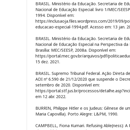
BRASIL. Ministério da Educação. Secretaria de Edu
Nacional de Educação Especial: livro 1/MEC/SEESP- 
1994. Disponível em:
https://inclusaoja.files.wordpress.com/2019/09/po
educacao-especial-1994.pdf. Acesso em: 13 jan. 2
BRASIL. Ministério da Educação. Secretaria de Edu
Nacional de Educação Especial na Perspectiva da 
Brasília: MEC/SEESP, 2008a. Disponível em:
https://portal.mec.gov.br/arquivos/pdf/politicaed
15 dez. 2021.
BRASIL. Supremo Tribunal Federal. Ação Direta de
ADI nº 6.590 de 21/12/2020 que suspende o Decre
setembro de 2020. Disponível em:
https://portal.stf.jus.br/processos/detalhe.asp?i
em 12 abr. 2022.
BURRIN, Philippe Hitler e os Judeus: Gênese de um
Maria Capovilla). Porto Alegre: L&PM, 1990.
CAMPBELL, Fiona Kumari. Refusing Able(ness): A 