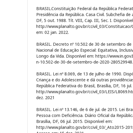
BRASIL.Constituição Federal da República Federati
Presidência da República. Casa Civil. Subchefia de a
DF, 5 out. 1988. Tít. VIII, Cap. III, Sec. I. Disponíve
http://www.planalto.gov.br/ccivil_03/Constituicao
em: 02 jan. 2022.
BRASIL. Decreto nº 10.502 de 30 de setembro de 20
Nacional de Educação Especial: Equitativa, Inclu
Longo da Vida. Disponível em: https://www.in.gov
n-10.502-de-30-de-setembro-de-2020-280529948. 
BRASIL. Lei nº 8.069, de 13 de julho de 1990. Dis
Criança e do Adolescente e dá outras providências.
República Federativa do Brasil, Brasília, DF, 16 jul
http://www.planalto.gov.br/ccivil_03/LEIS/L8069.
dez. 2021
BRASIL. Lei nº 13.146, de 6 de jul. de 2015. Lei Bra
Pessoa com Deficiência. Diário Oficial da Repúblic
Brasília, DF, 06 jul. 2015. Disponível em:
http://www.planalto.gov.br/ccivil_03/_Ato2015-20