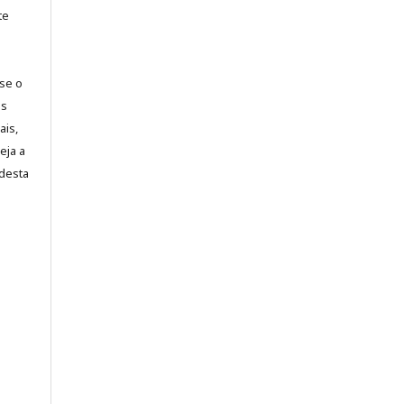
te
-se o
es
ais,
eja a
desta