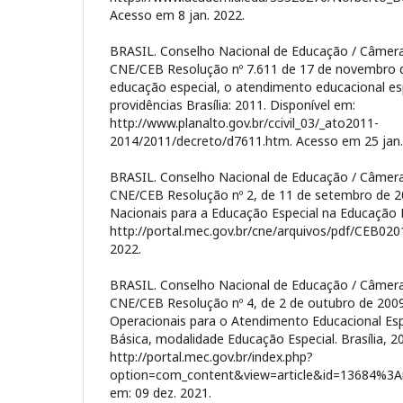
Acesso em 8 jan. 2022.
BRASIL. Conselho Nacional de Educação / Câmer
CNE/CEB Resolução nº 7.611 de 17 de novembro d
educação especial, o atendimento educacional es
providências Brasília: 2011. Disponível em:
http://www.planalto.gov.br/ccivil_03/_ato2011-
2014/2011/decreto/d7611.htm. Acesso em 25 jan.
BRASIL. Conselho Nacional de Educação / Câmera
CNE/CEB Resolução nº 2, de 11 de setembro de 200
Nacionais para a Educação Especial na Educação B
http://portal.mec.gov.br/cne/arquivos/pdf/CEB020
2022.
BRASIL. Conselho Nacional de Educação / Câmera
CNE/CEB Resolução nº 4, de 2 de outubro de 2009. 
Operacionais para o Atendimento Educacional Es
Básica, modalidade Educação Especial. Brasília, 2
http://portal.mec.gov.br/index.php?
option=com_content&view=article&id=13684%3Ar
em: 09 dez. 2021.