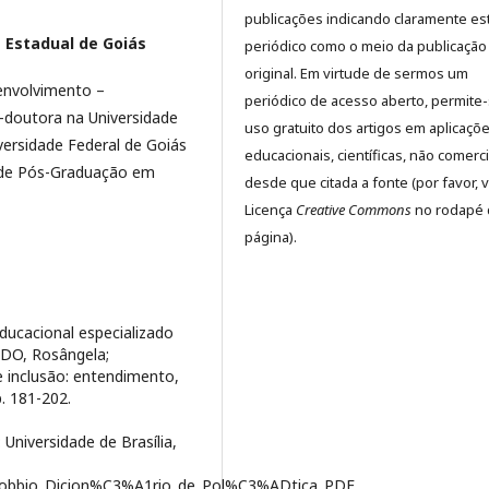
publicações indicando claramente es
 Estadual de Goiás
periódico como o meio da publicação
original. Em virtude de sermos um
senvolvimento –
periódico de acesso aberto, permite
s-doutora na Universidade
uso gratuito dos artigos em aplicaçõ
ersidade Federal de Goiás
educacionais, científicas, não comerci
 de Pós-Graduação em
desde que citada a fonte (por favor, v
Licença
Creative Commons
no rodapé 
página).
ucacional especializado
ADO, Rosângela;
e inclusão: entendimento,
. 181-202.
 Universidade de Brasília,
Bobbio_Dicion%C3%A1rio_de_Pol%C3%ADtica_PDF.