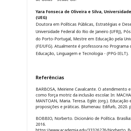
Yara Fonseca de Oliveira e Silva,
Universidade
(UEG)
Doutora em Políticas Públicas, Estratégias e De
Universidade Federal do Rio de Janeiro (UFRJ), Pó
do Porto-Portugal, Mestre em Educação pela Univ
(FE/UFG). Atualmente é professora no Programa
Educação, Linguagem e Tecnologia - (PPG-IELT).
Referências
BARBOSA, Meiriene Cavalcante. O atendimento ed
como força motriz da inclusão escolar. In: MACH
MANTOAN, Maria. Teresa. Eglér. (org.). Educação 
proposições e práticas. Blumenau: Edifurb, 2020. p
BOBBIO, Norberto. Dicionário de Política. Brasília:
2016.
https://www.academia.edu/33326276/Norberto_