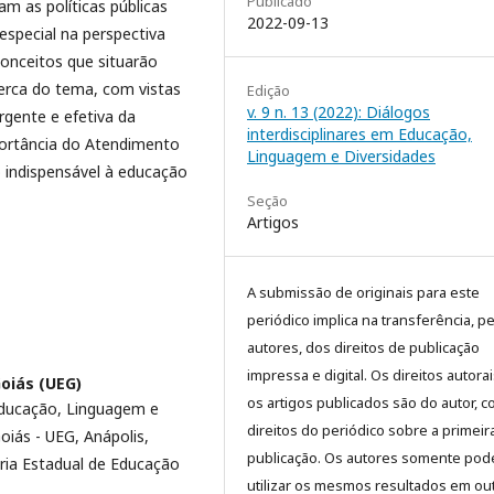
Publicado
am as políticas públicas
2022-09-13
especial na perspectiva
onceitos que situarão
cerca do tema, com vistas
Edição
v. 9 n. 13 (2022): Diálogos
gente e efetiva da
interdisciplinares em Educação,
portância do Atendimento
Linguagem e Diversidades
o indispensável à educação
Seção
Artigos
A submissão de originais para este
periódico implica na transferência, p
autores, dos direitos de publicação
impressa e digital. Os direitos autora
oiás (UEG)
os artigos publicados são do autor, 
ducação, Linguagem e
direitos do periódico sobre a primeir
oiás - UEG, Anápolis,
publicação. Os autores somente pod
aria Estadual de Educação
utilizar os mesmos resultados em ou