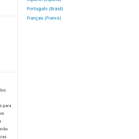
Português (Brasil)
Français (France)
elos
is para
com
a
erão
tras