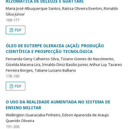
RIZOMÁTICA DE DELEUZE E GUATTARI
Maria José Albuquerque Santos, Raíssa Oliveira Everton, Ronaldo
Silva Júnior
168-177
PDF
ÓLEO DE EUTERPE OLERACEA (AÇAÍ): PRODUÇÃO
CIENTÍFICA E PROSPECÇÃO TECNOLÓGICA
Fernanda Geny Calheiros Silva, Ticiano Gomes do Nascimento,
Giselda Macena Lira, Irinaldo Diniz Basilio Junior, Arthur Luy Tavares
Ferreira Borges, Tatiane Luciano Balliano
178-190
PDF
O USO DA REALIDADE AUMENTADA NO SISTEMA DE
ENSINO MILITAR
Wellington Guaraciaba Pinheiro, Edson Aparecida de Araujo
Querido Oliveira
191-206