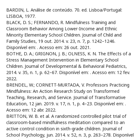
BARDIN, L. Análise de conteúdo. 70. ed. Lisboa/Portugal:
LISBOA, 1977.
BLACK, D. S.; FERNANDO, R. Mindfulness Training and
Classroom Behavior Among Lower-Income and Ethnic
Minority Elementary School Children. Journal of Child and
Family Studies, 19 out. 2014. v. 23, n. 7, p. 1242–1246.
Disponível em:
. Acesso em: 26 out. 2021.
BOTHE, D. A.; GRIGNON, J. B.; OLNESS, K. N. The Effects of a
Stress Management Intervention in Elementary School
Children. Journal of Developmental & Behavioral Pediatrics,
2014. v. 35, n. 1, p. 62–67. Disponível em:
. Acesso em: 12 fev.
2022.
BRENDEL, W.; CORNETT-MURTADA, V. Professors Practicing
Mindfulness: An Action Research Study on Transformed
Teaching, Research, and Service. Journal of Transformative
Education, 12 jan. 2019. v. 17, n. 1, p. 4–23. Disponível em:
.
Acesso em: 12 abr. 2022.
BRITTON, W. B. et al. A randomized controlled pilot trial of
classroom-based mindfulness meditation compared to an
active control condition in sixth-grade children. Journal of
School Psychology, jun. 2014. v. 52, n. 3, p. 263–278. Disponível