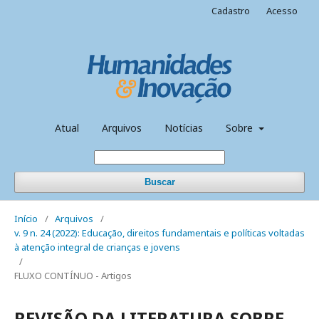
Cadastro
Acesso
Atual
Arquivos
Notícias
Sobre
Buscar
Início
/
Arquivos
/
v. 9 n. 24 (2022): Educação, direitos fundamentais e políticas voltadas
à atenção integral de crianças e jovens
/
FLUXO CONTÍNUO - Artigos
REVISÃO DA LITERATURA SOBRE