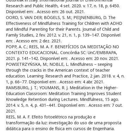
Research and Public Health, 4 set. 2020. v. 17, n. 18, p. 6450.
Disponível em:
. Acesso em: 26 out. 2021.
OORD, S. VAN DER; BÖGELS, S. M.; PEIJNENBURG, D. The
Effectiveness of Mindfulness Training for Children with ADHD
and Mindful Parenting for their Parents. Journal of Child and
Family Studies, 2 fev. 2012. v. 21, n. 1, p. 139–147. Disponível
em:
. Acesso em: 2 dez. 2021.
POPP, A. C.; REIS, M. A. F. BENEFÍCIOS DA MEDITAÇÃO NO
CONTEXTO EDUCACIONAL. Concórdia SC: UnC/EMBRAPA,
2021. p. 141–142. Disponível em:
. Acesso em: 20 nov. 2021.
POWIETRZYŃSKA, M.; NOBLE, L. Mindfulness – seeping
through the cracks in the American context of teacher
education. Learning: Research and Practice, 2 jan. 2018. v. 4, n.
1, p. 66–77. Disponível em:
. Acesso em: 4 abr. 2021.
RAMSBURG, J. T.; YOUMANS, R. J. Meditation in the Higher-
Education Classroom: Meditation Training Improves Student
Knowledge Retention during Lectures. Mindfulness, 15 ago.
2014. v. 5, n. 4, p. 431–441. Disponível em:
. Acesso em: 7 out.
2021.
REIS, M. A. F. Efeito fotoelétrico na produção e
transformação da luz: investigação do uso de uma proposta
didática para o ensino de física em cursos de Engenharia.