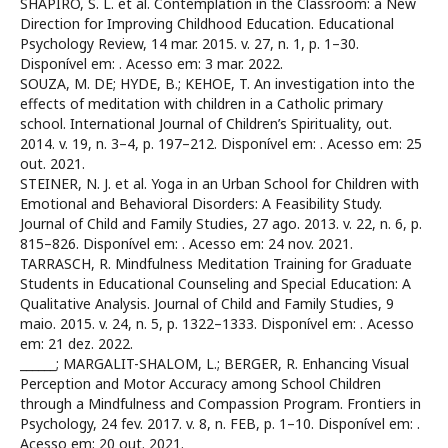
SHAPIRO, S. L. et al. Contemplation in the Classroom: a New
Direction for Improving Childhood Education. Educational
Psychology Review, 14 mar. 2015. v. 27, n. 1, p. 1–30.
Disponível em:
. Acesso em: 3 mar. 2022.
SOUZA, M. DE; HYDE, B.; KEHOE, T. An investigation into the
effects of meditation with children in a Catholic primary
school. International Journal of Children’s Spirituality, out.
2014. v. 19, n. 3–4, p. 197–212. Disponível em:
. Acesso em: 25
out. 2021.
STEINER, N. J. et al. Yoga in an Urban School for Children with
Emotional and Behavioral Disorders: A Feasibility Study.
Journal of Child and Family Studies, 27 ago. 2013. v. 22, n. 6, p.
815–826. Disponível em:
. Acesso em: 24 nov. 2021.
TARRASCH, R. Mindfulness Meditation Training for Graduate
Students in Educational Counseling and Special Education: A
Qualitative Analysis. Journal of Child and Family Studies, 9
maio. 2015. v. 24, n. 5, p. 1322–1333. Disponível em:
. Acesso
em: 21 dez. 2022.
______; MARGALIT-SHALOM, L.; BERGER, R. Enhancing Visual
Perception and Motor Accuracy among School Children
through a Mindfulness and Compassion Program. Frontiers in
Psychology, 24 fev. 2017. v. 8, n. FEB, p. 1–10. Disponível em:
.
Acesso em: 20 out. 2021.