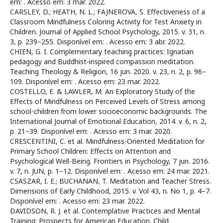
em:
. Acesso em: 3 mar. 2022.
CARSLEY, D.; HEATH, N. L.; FAJNEROVA, S. Effectiveness of a
Classroom Mindfulness Coloring Activity for Test Anxiety in
Children. Journal of Applied School Psychology, 2015. v. 31, n.
3, p. 239–255. Disponível em:
. Acesso em: 3 abr. 2022.
CHIEN, G. I. Complementary teaching practices: Ignatian
pedagogy and Buddhist‐inspired compassion meditation.
Teaching Theology & Religion, 16 jun. 2020. v. 23, n. 2, p. 96–
109. Disponível em:
. Acesso em: 23 mar. 2022.
COSTELLO, E. & LAWLER, M. An Exploratory Study of the
Effects of Mindfulness on Perceived Levels of Stress among
school-children from lower socioeconomic backgrounds. The
International Journal of Emotional Education, 2014. v. 6, n. 2,
p. 21–39. Disponível em:
. Acesso em: 3 mar. 2020.
CRESCENTINI, C. et al. Mindfulness-Oriented Meditation for
Primary School Children: Effects on Attention and
Psychological Well-Being. Frontiers in Psychology, 7 jun. 2016.
v. 7, n. JUN, p. 1–12. Disponível em:
. Acesso em: 24 mar. 2021.
CSASZAR, I. E.; BUCHANAN, T. Meditation and Teacher Stress.
Dimensions of Early Childhood, 2015. v. Vol 43, n. No 1, p. 4–7.
Disponível em:
. Acesso em: 23 mar. 2022.
DAVIDSON, R. J. et al. Contemplative Practices and Mental
Training: Prospects for American Education. Child