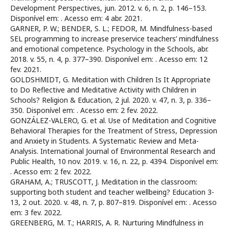
Development Perspectives, jun. 2012. v. 6, n. 2, p. 146–153.
Disponível em:
. Acesso em: 4 abr. 2021.
GARNER, P. W.; BENDER, S. L.; FEDOR, M. Mindfulness-based
SEL programming to increase preservice teachers’ mindfulness
and emotional competence. Psychology in the Schools, abr.
2018. v. 55, n. 4, p. 377–390. Disponível em:
. Acesso em: 12
fev. 2021.
GOLDSHMIDT, G. Meditation with Children Is It Appropriate
to Do Reflective and Meditative Activity with Children in
Schools? Religion & Education, 2 jul. 2020. v. 47, n. 3, p. 336–
350. Disponível em:
. Acesso em: 2 fev. 2022.
GONZÁLEZ-VALERO, G. et al. Use of Meditation and Cognitive
Behavioral Therapies for the Treatment of Stress, Depression
and Anxiety in Students. A Systematic Review and Meta-
Analysis. International Journal of Environmental Research and
Public Health, 10 nov. 2019. v. 16, n. 22, p. 4394. Disponível em:
. Acesso em: 2 fev. 2022.
GRAHAM, A.; TRUSCOTT, J. Meditation in the classroom:
supporting both student and teacher wellbeing? Education 3-
13, 2 out. 2020. v. 48, n. 7, p. 807–819. Disponível em:
. Acesso
em: 3 fev. 2022.
GREENBERG, M. T.; HARRIS, A. R. Nurturing Mindfulness in