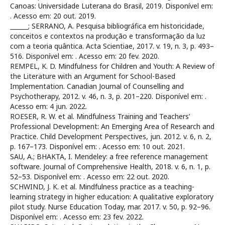
Canoas: Universidade Luterana do Brasil, 2019. Disponível em:
. Acesso em: 20 out. 2019.
______; SERRANO, A. Pesquisa bibliográfica em historicidade,
conceitos e contextos na produção e transformação da luz
com a teoria quântica. Acta Scientiae, 2017. v. 19, n. 3, p. 493–
516. Disponível em:
. Acesso em: 20 fev. 2020.
REMPEL, K. D. Mindfulness for Children and Youth: A Review of
the Literature with an Argument for School-Based
Implementation. Canadian Journal of Counselling and
Psychotherapy, 2012. v. 46, n. 3, p. 201–220. Disponível em:
.
Acesso em: 4 jun. 2022.
ROESER, R. W. et al. Mindfulness Training and Teachers’
Professional Development: An Emerging Area of Research and
Practice. Child Development Perspectives, jun. 2012. v. 6, n. 2,
p. 167–173. Disponível em:
. Acesso em: 10 out. 2021.
SAU, A.; BHAKTA, I. Mendeley: a free reference management
software. Journal of Comprehensive Health, 2018. v. 6, n. 1, p.
52–53. Disponível em:
. Acesso em: 22 out. 2020.
SCHWIND, J. K. et al. Mindfulness practice as a teaching-
learning strategy in higher education: A qualitative exploratory
pilot study. Nurse Education Today, mar. 2017. v. 50, p. 92–96.
Disponível em:
. Acesso em: 23 fev. 2022.