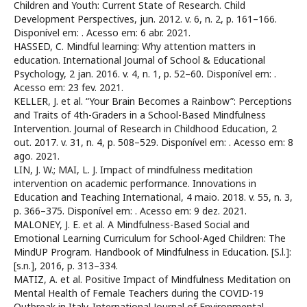
Children and Youth: Current State of Research. Child
Development Perspectives, jun. 2012. v. 6, n. 2, p. 161–166.
Disponível em:
. Acesso em: 6 abr. 2021.
HASSED, C. Mindful learning: Why attention matters in
education. International Journal of School & Educational
Psychology, 2 jan. 2016. v. 4, n. 1, p. 52–60. Disponível em:
.
Acesso em: 23 fev. 2021.
KELLER, J. et al. “Your Brain Becomes a Rainbow”: Perceptions
and Traits of 4th-Graders in a School-Based Mindfulness
Intervention. Journal of Research in Childhood Education, 2
out. 2017. v. 31, n. 4, p. 508–529. Disponível em:
. Acesso em: 8
ago. 2021.
LIN, J. W.; MAI, L. J. Impact of mindfulness meditation
intervention on academic performance. Innovations in
Education and Teaching International, 4 maio. 2018. v. 55, n. 3,
p. 366–375. Disponível em:
. Acesso em: 9 dez. 2021.
MALONEY, J. E. et al. A Mindfulness-Based Social and
Emotional Learning Curriculum for School-Aged Children: The
MindUP Program. Handbook of Mindfulness in Education. [S.l.]:
[s.n.], 2016, p. 313–334.
MATIZ, A. et al. Positive Impact of Mindfulness Meditation on
Mental Health of Female Teachers during the COVID-19
Outbreak in Italy. International Journal of Environmental