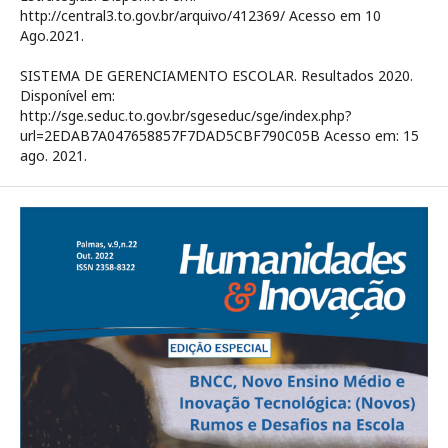
http://central3.to.gov.br/arquivo/412369/ Acesso em 10
Ago.2021.
SISTEMA DE GERENCIAMENTO ESCOLAR. Resultados 2020.
Disponível em:
http://sge.seduc.to.gov.br/sgeseduc/sge/index.php?
url=2EDAB7A047658857F7DAD5CBF790C05B Acesso em: 15
ago. 2021.