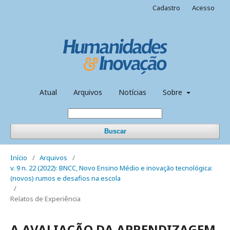
Cadastro
Acesso
Atual
Arquivos
Notícias
Sobre
Buscar
Início
/
Arquivos
/
v. 9 n. 22 (2022): BNCC, Novo Ensino Médio e inovação tecnológica:
(novos) rumos e desafios na escola
/
Relatos de Experiência
A AVALIAÇÃO DA APRENDIZAGEM