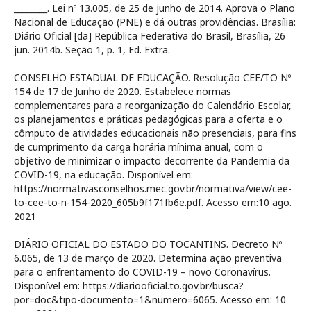
________. Lei nº 13.005, de 25 de junho de 2014. Aprova o Plano
Nacional de Educação (PNE) e dá outras providências. Brasília:
Diário Oficial [da] República Federativa do Brasil, Brasília, 26
jun. 2014b. Seção 1, p. 1, Ed. Extra.
CONSELHO ESTADUAL DE EDUCAÇÃO. Resolução CEE/TO Nº
154 de 17 de Junho de 2020. Estabelece normas
complementares para a reorganização do Calendário Escolar,
os planejamentos e práticas pedagógicas para a oferta e o
cômputo de atividades educacionais não presenciais, para fins
de cumprimento da carga horária mínima anual, com o
objetivo de minimizar o impacto decorrente da Pandemia da
COVID-19, na educação. Disponível em:
https://normativasconselhos.mec.gov.br/normativa/view/cee-
to-cee-to-n-154-2020_605b9f171fb6e.pdf. Acesso em:10 ago.
2021
DIÁRIO OFICIAL DO ESTADO DO TOCANTINS. Decreto Nº
6.065, de 13 de março de 2020. Determina ação preventiva
para o enfrentamento do COVID-19 – novo Coronavírus.
Disponível em: https://diariooficial.to.gov.br/busca?
por=doc&tipo-documento=1&numero=6065. Acesso em: 10