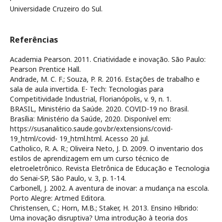
Universidade Cruzeiro do Sul.
Referências
Academia Pearson. 2011. Criatividade e inovação. São Paulo:
Pearson Prentice Hall.
Andrade, M. C. F.; Souza, P. R. 2016. Estações de trabalho e
sala de aula invertida. E- Tech: Tecnologias para
Competitividade Industrial, Florianópolis, v. 9, n. 1.
BRASIL, Ministério da Saúde. 2020. COVID-19 no Brasil.
Brasília: Ministério da Saúde, 2020. Disponível em:
https://susanalitico.saude.gov.br/extensions/covid-
19_html/covid- 19_html.html. Acesso 20 jul.
Catholico, R. A. R.; Oliveira Neto, J. D. 2009. O inventario dos
estilos de aprendizagem em um curso técnico de
eletroeletrônico. Revista Eletrônica de Educação e Tecnologia
do Senai-SP, São Paulo, v. 3, p. 1-14.
Carbonell, J. 2002. A aventura de inovar: a mudança na escola.
Porto Alegre: Artmed Editora.
Christensen, C.; Horn, M.B.; Staker, H. 2013. Ensino Híbrido:
Uma inovação disruptiva? Uma introdução à teoria dos