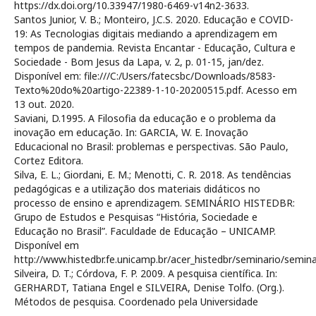
https://dx.doi.org/10.33947/1980-6469-v14n2-3633.
Santos Junior, V. B.; Monteiro, J.C.S. 2020. Educação e COVID-
19: As Tecnologias digitais mediando a aprendizagem em
tempos de pandemia. Revista Encantar - Educação, Cultura e
Sociedade - Bom Jesus da Lapa, v. 2, p. 01-15, jan/dez.
Disponível em: file:///C:/Users/fatecsbc/Downloads/8583-
Texto%20do%20artigo-22389-1-10-20200515.pdf. Acesso em
13 out. 2020.
Saviani, D.1995. A Filosofia da educação e o problema da
inovação em educação. In: GARCIA, W. E. Inovação
Educacional no Brasil: problemas e perspectivas. São Paulo,
Cortez Editora.
Silva, E. L.; Giordani, E. M.; Menotti, C. R. 2018. As tendências
pedagógicas e a utilização dos materiais didáticos no
processo de ensino e aprendizagem. SEMINÁRIO HISTEDBR:
Grupo de Estudos e Pesquisas “História, Sociedade e
Educação no Brasil”. Faculdade de Educação – UNICAMP.
Disponível em
http://www.histedbr.fe.unicamp.br/acer_histedbr/seminario/semina
Silveira, D. T.; Córdova, F. P. 2009. A pesquisa científica. In:
GERHARDT, Tatiana Engel e SILVEIRA, Denise Tolfo. (Org.).
Métodos de pesquisa. Coordenado pela Universidade