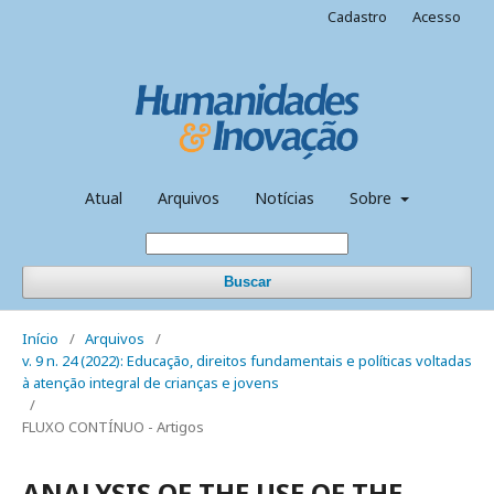
Cadastro
Acesso
Atual
Arquivos
Notícias
Sobre
Buscar
Início
/
Arquivos
/
v. 9 n. 24 (2022): Educação, direitos fundamentais e políticas voltadas
à atenção integral de crianças e jovens
/
FLUXO CONTÍNUO - Artigos
ANALYSIS OF THE USE OF THE