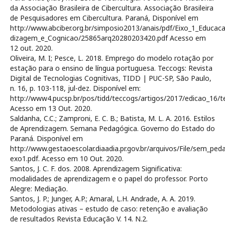
da Associação Brasileira de Cibercultura. Associação Brasileira
de Pesquisadores em Cibercultura. Paraná, Disponível em
http://www.abciber.org.br/simposio2013/anais/pdf/Eixo_1_Educa
dizagem_e_Cognicao/25865arq20280203420.pdf Acesso em
12 out. 2020.
Oliveira, M. I; Pesce, L. 2018. Emprego do modelo rotação por
estação para o ensino de língua portuguesa. Teccogs: Revista
Digital de Tecnologias Cognitivas, TIDD | PUC-SP, São Paulo,
n. 16, p. 103-118, jul-dez. Disponível em:
http://www4.pucsp.br/pos/tidd/teccogs/artigos/2017/edicao_16/t
Acesso em 13 Out. 2020.
Saldanha, C.C.; Zamproni, E. C. B.; Batista, M. L. A. 2016. Estilos
de Aprendizagem. Semana Pedagógica. Governo do Estado do
Paraná. Disponível em
http://www.gestaoescolar.diaadia.pr.gov.br/arquivos/File/sem_pe
exo1.pdf. Acesso em 10 Out. 2020.
Santos, J. C. F. dos. 2008. Aprendizagem Significativa:
modalidades de aprendizagem e o papel do professor. Porto
Alegre: Mediação.
Santos, J. P.; Junger, A.P.; Amaral, L.H. Andrade, A. A. 2019.
Metodologias ativas – estudo de caso: retenção e avaliação
de resultados Revista Educação V. 14. N.2.