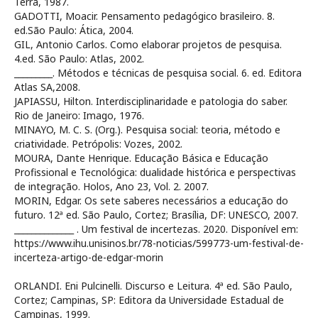
Terra, 1987.
GADOTTI, Moacir. Pensamento pedagógico brasileiro. 8.
ed.São Paulo: Ática, 2004.
GIL, Antonio Carlos. Como elaborar projetos de pesquisa.
4.ed. São Paulo: Atlas, 2002.
_________. Métodos e técnicas de pesquisa social. 6. ed. Editora
Atlas SA,2008.
JAPIASSU, Hilton. Interdisciplinaridade e patologia do saber.
Rio de Janeiro: Imago, 1976.
MINAYO, M. C. S. (Org.). Pesquisa social: teoria, método e
criatividade. Petrópolis: Vozes, 2002.
MOURA, Dante Henrique. Educação Básica e Educação
Profissional e Tecnológica: dualidade histórica e perspectivas
de integração. Holos, Ano 23, Vol. 2. 2007.
MORIN, Edgar. Os sete saberes necessários a educação do
futuro. 12ª ed. São Paulo, Cortez; Brasília, DF: UNESCO, 2007.
______________ . Um festival de incertezas. 2020. Disponível em:
https://www.ihu.unisinos.br/78-noticias/599773-um-festival-de-
incerteza-artigo-de-edgar-morin
ORLANDI. Eni Pulcinelli. Discurso e Leitura. 4ª ed. São Paulo,
Cortez; Campinas, SP: Editora da Universidade Estadual de
Campinas, 1999.