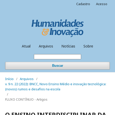
Cadastro
Acesso
Atual
Arquivos
Notícias
Sobre
Buscar
Início
/
Arquivos
/
v. 9 n. 22 (2022): BNCC, Novo Ensino Médio e inovação tecnológica:
(novos) rumos e desafios na escola
/
FLUXO CONTÍNUO - Artigos
O ENSINO INTERDISCIPLINAR DA