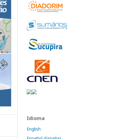
Idioma
English
Español (España)