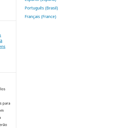
Português (Brasil)
Français (France)
s
 à
ens
elos
is para
com
a
erão