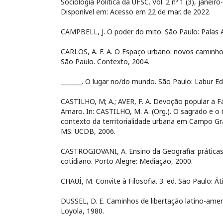
Sociologia Política da UFSC. Vol. 2 nº 1 (3), janeiro
Disponível em:
Acesso em 22 de mar. de 2022.
CAMPBELL, J. O poder do mito. São Paulo: Palas 
CARLOS, A. F. A. O Espaço urbano: novos caminhos
São Paulo. Contexto, 2004.
_______. O lugar no/do mundo. São Paulo: Labur Ed
CASTILHO, M; A.; AVER, F. A. Devoção popular a 
Amaro. In: CASTILHO, M. A. (Org.). O sagrado e o 
contexto da territorialidade urbana em Campo G
MS: UCDB, 2006.
CASTROGIOVANI, A. Ensino da Geografia: práticas
cotidiano. Porto Alegre: Mediação, 2000.
CHAUÍ, M. Convite à Filosofia. 3. ed. São Paulo: Át
DUSSEL, D. E. Caminhos de libertação latino-amer
Loyola, 1980.