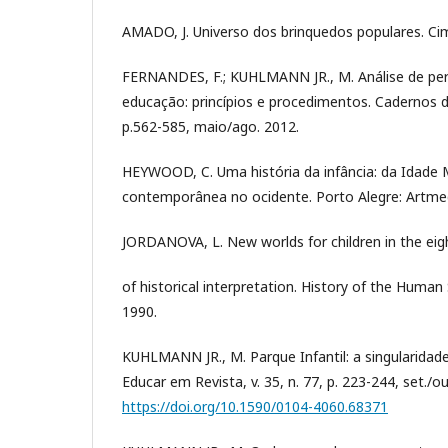
AMADO, J. Universo dos brinquedos populares. Ci
FERNANDES, F.; KUHLMANN JR., M. Análise de peri
educação: princípios e procedimentos. Cadernos d
p.562-585, maio/ago. 2012.
HEYWOOD, C. Uma história da infância: da Idade 
contemporânea no ocidente. Porto Alegre: Artmed
JORDANOVA, L. New worlds for children in the ei
of historical interpretation. History of the Human S
1990.
KUHLMANN JR., M. Parque Infantil: a singularida
Educar em Revista, v. 35, n. 77, p. 223-244, set./ou
https://doi.org/10.1590/0104-4060.68371