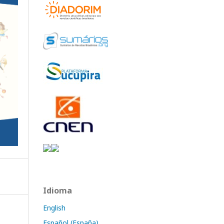
Idioma
English
Español (España)