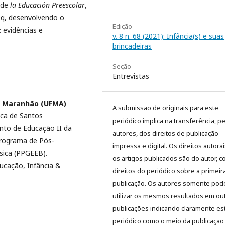
 de
la Educación Preescolar
,
NPq, desenvolvendo o
Edição
: evidências e
v. 8 n. 68 (2021): Infância(s) e suas
brincadeiras
Seção
Entrevistas
o Maranhão (UFMA)
A submissão de originais para este
ica de Santos
periódico implica na transferência, p
to de Educação II da
autores, dos direitos de publicação
Programa de Pós-
impressa e digital. Os direitos autora
ica (PPGEEB).
os artigos publicados são do autor, 
ucação, Infância &
direitos do periódico sobre a primeir
publicação. Os autores somente pod
utilizar os mesmos resultados em ou
publicações indicando claramente es
periódico como o meio da publicação