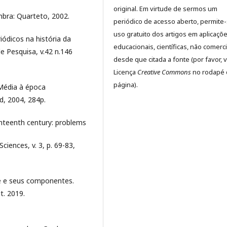
original. Em virtude de sermos um
mbra: Quarteto, 2002.
periódico de acesso aberto, permite
uso gratuito dos artigos em aplicaçõ
ódicos na história da
educacionais, científicas, não comerci
e Pesquisa, v.42 n.146
desde que citada a fonte (por favor, v
Licença
Creative Commons
no rodapé 
página).
Média à época
, 2004, 284p.
ghteenth century: problems
ciences, v. 3, p. 69-83,
de e seus componentes.
t. 2019.