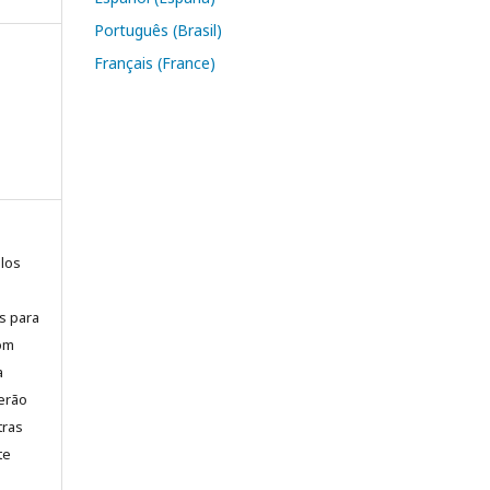
Português (Brasil)
Français (France)
elos
is para
com
a
erão
tras
te