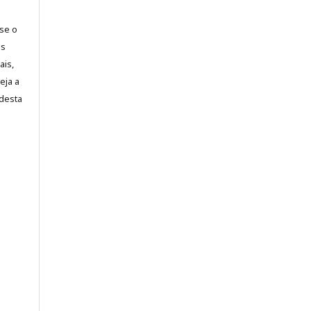
-se o
es
ais,
eja a
desta