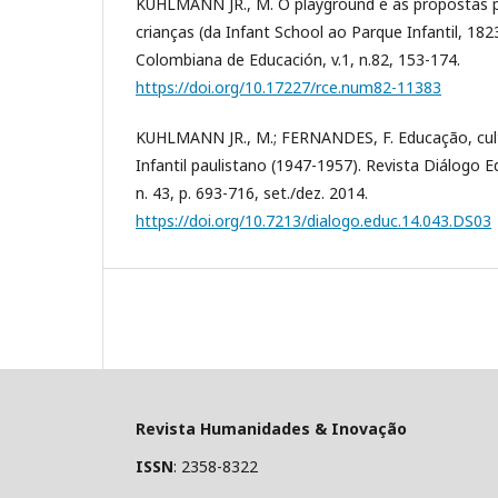
KUHLMANN JR., M. O playground e as propostas 
crianças (da Infant School ao Parque Infantil, 182
Colombiana de Educación, v.1, n.82, 153-174.
https://doi.org/10.17227/rce.num82-11383
KUHLMANN JR., M.; FERNANDES, F. Educação, cult
Infantil paulistano (1947-1957). Revista Diálogo Ed
n. 43, p. 693-716, set./dez. 2014.
https://doi.org/10.7213/dialogo.educ.14.043.DS03
Revista Humanidades & Inovação
ISSN
: 2358-8322