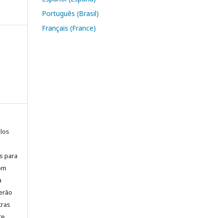
Português (Brasil)
Français (France)
elos
is para
com
a
erão
tras
te