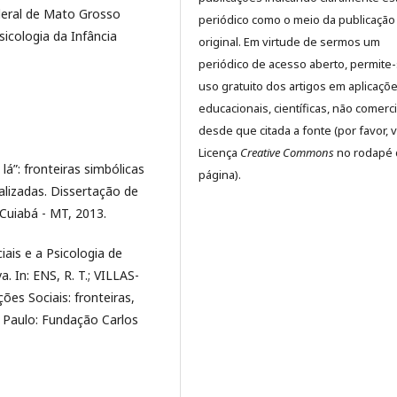
eral de Mato Grosso
periódico como o meio da publicação
icologia da Infância
original. Em virtude de sermos um
periódico de acesso aberto, permite
uso gratuito dos artigos em aplicaçõ
educacionais, científicas, não comerci
desde que citada a fonte (por favor, v
Licença
Creative Commons
no rodapé 
lá”: fronteiras simbólicas
página).
alizadas. Dissertação de
Cuiabá - MT, 2013.
ais e a Psicologia de
. In: ENS, R. T.; VILLAS-
ões Sociais: fronteiras,
o Paulo: Fundação Carlos