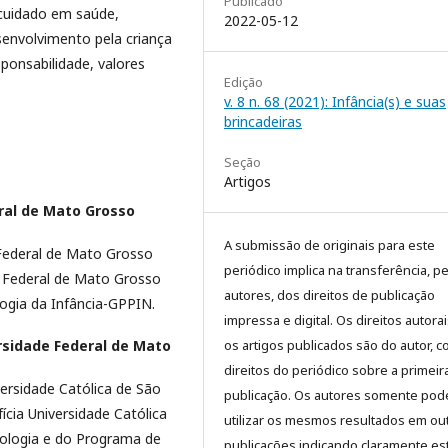
Publicado
 cuidado em saúde,
2022-05-12
envolvimento pela criança
ponsabilidade, valores
Edição
v. 8 n. 68 (2021): Infância(s) e suas
brincadeiras
Seção
Artigos
ral de Mato Grosso
A submissão de originais para este
Federal de Mato Grosso
periódico implica na transferência, p
 Federal de Mato Grosso
autores, dos direitos de publicação
ogia da Infância-GPPIN.
impressa e digital. Os direitos autora
os artigos publicados são do autor, 
rsidade Federal de Mato
direitos do periódico sobre a primeir
ersidade Católica de São
publicação. Os autores somente pod
cia Universidade Católica
utilizar os mesmos resultados em ou
cologia e do Programa de
publicações indicando claramente es