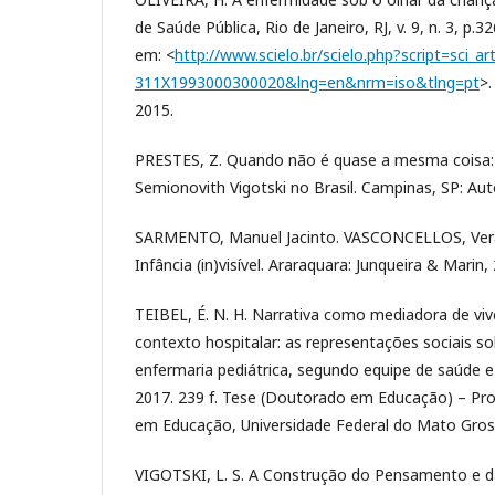
de Saúde Pública, Rio de Janeiro, RJ, v. 9, n. 3, p.
em: <
http://www.scielo.br/scielo.php?script=sci_a
311X1993000300020&lng=en&nrm=iso&tlng=pt
>.
2015.
PRESTES, Z. Quando não é quase a mesma coisa:
Semionovith Vigotski no Brasil. Campinas, SP: Au
SARMENTO, Manuel Jacinto. VASCONCELLOS, Vera
Infância (in)visível. Araraquara: Junqueira & Marin,
TEIBEL, É. N. H. Narrativa como mediadora de vivê
contexto hospitalar: as representações sociais 
enfermaria pediátrica, segundo equipe de saúde e a
2017. 239 f. Tese (Doutorado em Educação) – P
em Educação, Universidade Federal do Mato Gros
VIGOTSKI, L. S. A Construção do Pensamento e 