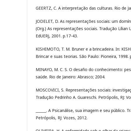
GEERTZ, C. A interpretação das culturas. Rio de Ja
JODELET, D. As representações sociais: um domíni
(Org.) As representações sociais. Tradução Lílian U
EdUERJ, 2001. p.17-43.
KISHIMOTO, T. M. Bruner e a brincadeira. In: KISH
Brincar e suas teorias. São Paulo: Pioneira, 1998. 
MINAYO, M. C. S. O desafio do conhecimento: pes
saúde. Rio de Janeiro: Abrasco; 2004.
MOSCOVICI, S. Representações sociais: investigaç
Tradução Pedrinho A. Guareschi. Petrópolis, RJ: Vo
______. A Psicanálise, sua imagem e seu público. 
Petrópolis, RJ: Vozes, 2012.
OLIVEIRA, H. A enfermidade sob o olhar da crianç