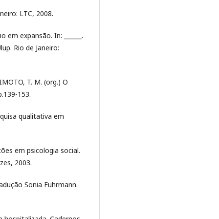
neiro: LTC, 2008.
o em expansão. In: ______.
lup. Rio de Janeiro:
IMOTO, T. M. (org.) O
p.139-153.
quisa qualitativa em
ões em psicologia social.
zes, 2003.
Tradução Sonia Fuhrmann.
a hospitalizada. Cadernos