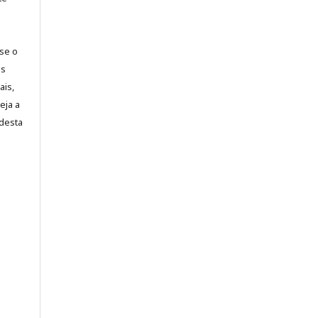
-se o
es
ais,
eja a
desta