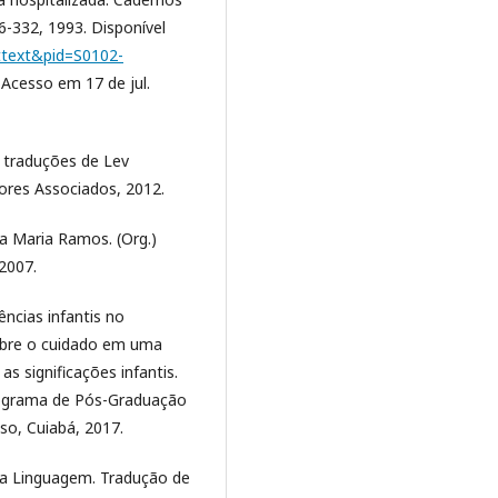
326-332, 1993. Disponível
rttext&pid=S0102-
 Acesso em 17 de jul.
 traduções de Lev
tores Associados, 2012.
 Maria Ramos. (Org.)
 2007.
ncias infantis no
sobre o cuidado em uma
s significações infantis.
rograma de Pós-Graduação
so, Cuiabá, 2017.
da Linguagem. Tradução de