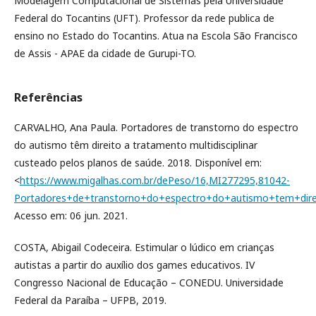
Modelagem Computacional de Sistemas pela Universidade
Federal do Tocantins (UFT). Professor da rede publica de
ensino no Estado do Tocantins. Atua na Escola São Francisco
de Assis - APAE da cidade de Gurupi-TO.
Referências
CARVALHO, Ana Paula. Portadores de transtorno do espectro
do autismo têm direito a tratamento multidisciplinar
custeado pelos planos de saúde. 2018. Disponível em:
<
https://www.migalhas.com.br/dePeso/16,MI277295,81042-
Portadores+de+transtorno+do+espectro+do+autismo+tem+dire
Acesso em: 06 jun. 2021.
COSTA, Abigail Codeceira. Estimular o lúdico em crianças
autistas a partir do auxílio dos games educativos. IV
Congresso Nacional de Educação – CONEDU. Universidade
Federal da Paraíba – UFPB, 2019.