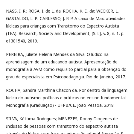
NASS, I. R.; ROSA, I. de L. da; ROCHA, K. D. da; WECKER, L.;
GASTALDO, L. P.; CARLESSO, J. P. P. A caixa de Max: atividades
lúdicas para crianças com Transtorno do Espectro Autista
(TEA). Research, Society and Development, [S. l.], v. 8, n. 1, p.
e1381540, 2019.
PEREIRA, Juliete Helena Mendes da Silva. O lúdico na
aprendizagem de um educando autista. Apresentação de
monografia à AVM como requisito parcial para a obtenção do
grau de especialista em Psicopedagogia. Rio de Janeiro, 2017.
ROCHA, Sandra Marthina Chacon da. Por dentro da linguagem
lúdica do autismo: políticas e práticas no ensino fundamental.
Monografia (Graduação) - UFPB/CE. João Pessoa, 2018.
SILVA, Kéttima Rodrigues; MENEZES, Ronny Diogenes de.
Inclusão de pessoas com transtorno do espectro autista
através do lúdico com foco na educação infantil. Iniciação &