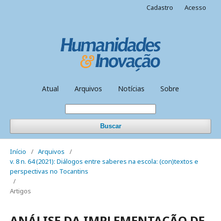
Cadastro
Acesso
Atual
Arquivos
Notícias
Sobre
Buscar
Início
/
Arquivos
/
v. 8 n. 64 (2021): Diálogos entre saberes na escola: (con)textos e
perspectivas no Tocantins
/
Artigos
ANÁLISE DA IMPLEMENTAÇÃO DE