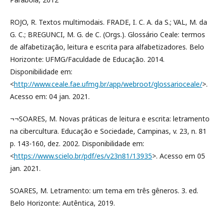
ROJO, R. Textos multimodais. FRADE, I. C. A. da S.; VAL, M. da
G. C.; BREGUNCI, M. G. de C. (Orgs.). Glossário Ceale: termos
de alfabetização, leitura e escrita para alfabetizadores. Belo
Horizonte: UFMG/Faculdade de Educação. 2014.
Disponibilidade em:
<
http://www.ceale.fae.ufmg.br/app/webroot/glossarioceale/
>.
Acesso em: 04 jan. 2021.
¬¬SOARES, M. Novas práticas de leitura e escrita: letramento
na cibercultura. Educação e Sociedade, Campinas, v. 23, n. 81
p. 143-160, dez. 2002. Disponibilidade em:
<
https://www.scielo.br/pdf/es/v23n81/13935
>. Acesso em 05
jan. 2021.
SOARES, M. Letramento: um tema em três gêneros. 3. ed.
Belo Horizonte: Autêntica, 2019.