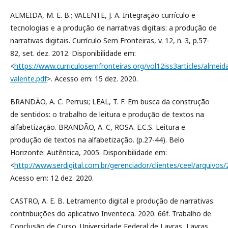
ALMEIDA, M. E. B.; VALENTE, J. A. Integração currículo e
tecnologias e a produção de narrativas digitais: a produção de
narrativas digitais. Currículo Sem Fronteiras, v. 12, n. 3, p.57-
82, set. dez. 2012. Disponibilidade em:
<
https://www.curriculosemfronteiras.org/vol12iss3articles/almeid
valente.pdf
>. Acesso em: 15 dez. 2020.
BRANDÃO, A. C. Perrusi; LEAL, T. F. Em busca da construção
de sentidos: o trabalho de leitura e produção de textos na
alfabetização. BRANDÃO, A. C, ROSA. E.C.S. Leitura e
produção de textos na alfabetização. (p.27-44). Belo
Horizonte: Autêntica, 2005. Disponibilidade em:
<
http://www.serdigital.com.br/gerenciador/clientes/ceel/arquivos/
Acesso em: 12 dez. 2020.
CASTRO, A. E. B. Letramento digital e produção de narrativas:
contribuições do aplicativo Inventeca. 2020. 66f. Trabalho de
Conclusão de Curso. Universidade Federal de Lavras, Lavras,