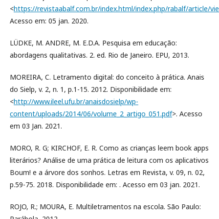
<
https://revistaabalf.com.br/index.html/index.php/rabalf/article/v
Acesso em: 05 jan. 2020.
LÜDKE, M. ANDRE, M. E.D.A. Pesquisa em educação:
abordagens qualitativas. 2. ed. Rio de Janeiro. EPU, 2013.
MOREIRA, C. Letramento digital: do conceito à prática. Anais
do Sielp, v. 2, n. 1, p.1-15. 2012. Disponibilidade em:
<
http://www.ileel.ufu.br/anaisdosielp/wp-
content/uploads/2014/06/volume_2_artigo_051.pdf
>. Acesso
em 03 Jan. 2021.
MORO, R. G; KIRCHOF, E. R. Como as crianças leem book apps
literários? Análise de uma prática de leitura com os aplicativos
Boum! e a árvore dos sonhos. Letras em Revista, v. 09, n. 02,
p.59-75. 2018. Disponibilidade em: . Acesso em 03 jan. 2021.
ROJO, R.; MOURA, E. Multiletramentos na escola. São Paulo:
Parábola, 2012