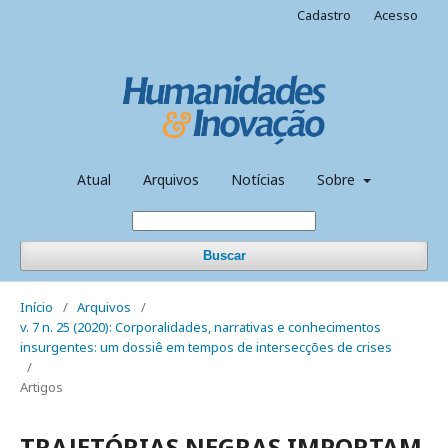
Cadastro
Acesso
Atual
Arquivos
Notícias
Sobre
Buscar
Início
/
Arquivos
/
v. 7 n. 25 (2020): Corporalidades, narrativas e conhecimentos
insurgentes: um dossiê em tempos de intersecções de crises
/
Artigos
TRAJETÓRIAS NEGRAS IMPORTAM