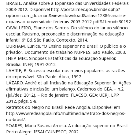
BRASIL. Análise sobre a Expansão das Universidades Federais
2003-2012. Disponível http://portal.mec.gov.br/index.php?
option=com_docman&view=download&alias=12386-analise-
expansao-universidade-federais-2003-2012-pdf&Itemid=30192
CAVALLEIRO, Eliane dos Santos. Do silêncio do lar ao silêncio
escolar. Racismo, preconceito e discriminação na educação
infantil. 6ª Ed. São Paulo. Contexto. 2014.
DURHAM, Eunice. “O Ensino superior no Brasil: O público e o
privado”. Documento de trabalho NUPPES. São Paulo, 2003.
INEP. MEC. Sinopses Estatísticas da Educação Superior.
Brasília: INEP, 1991-2012.
LAHIRE, B. Sucesso escolar nos meios populares: as razões
do improvável. São Paulo: Ática, 1997.
LÁZARO, André et all. Inclusão na Educação Superior. In: Ações
afirmativas e inclusão: um balanço. Cadernos do GEA. – n.2
(jul./dez. 2012). – Rio de Janeiro: FLACSO, GEA; UERJ, LPP,
2012, págs. 5-8.
Retratos do Negro no Brasil. Rede Angola. Disponível em
http://www.redeangola.info/multimedia/retrato-dos-negros-
no-brasil/.
SOARES, Maria Susana Arrosa. A educação superior no Brasil.
Porto Alegre: IESALC/UNESCO, 2002.