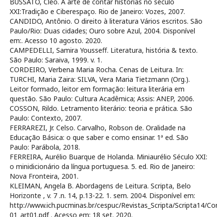
BUSSATO, Cléo. A arte de contar histórias no século
XXI:Tradição e Ciberespaço. Rio de Janeiro: Vozes, 2007.
CANDIDO, Antônio. O direito à literatura Vários escritos. São
Paulo/Rio: Duas cidades; Ouro sobre Azul, 2004. Disponível
em:
. Acesso 10 agosto. 2020.
CAMPEDELLI, Samira Yousseff. Literatura, história & texto.
São Paulo: Saraiva, 1999. v. 1.
CORDEIRO, Verbena Maria Rocha. Cenas de Leitura. In:
TURCHI, Maria Zaira: SILVA, Vera Maria Tietzmann (Org.).
Leitor formado, leitor em formação: leitura literária em
questão. São Paulo: Cultura Acadêmica; Assis: ANEP, 2006.
COSSON, Rildo. Letramento literário: teoria e prática. São
Paulo: Contexto, 2007.
FERRAREZI, Jr. Celso. Carvalho, Robson de. Oralidade na
Educação Básica: o que saber e como ensinar. 1ª ed. São
Paulo: Parábola, 2018.
FERREIRA, Aurélio Buarque de Holanda. Miniaurélio Século XXI:
o minidicionário da língua portuguesa. 5. ed. Rio de Janeiro:
Nova Fronteira, 2001.
KLEIMAN, Angela B. Abordagens de Leitura. Scripta, Belo
Horizonte , v. 7 .n. 14, p.13-22. 1. sem. 2004. Disponível em:
http://www.ich.pucminas.br/cespuc/Revistas_Scripta/Scripta14/C
01_art01.pdf . Acesso em: 18 set. 2020.