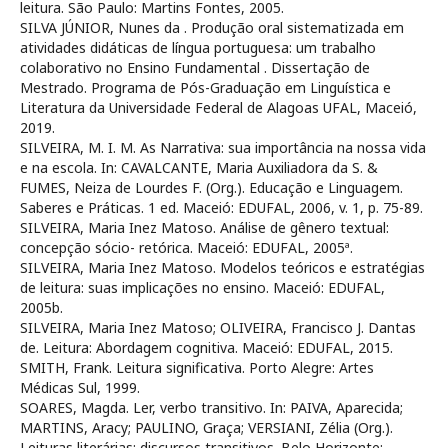
leitura. São Paulo: Martins Fontes, 2005.
SILVA JÚNIOR, Nunes da . Produção oral sistematizada em
atividades didáticas de língua portuguesa: um trabalho
colaborativo no Ensino Fundamental . Dissertação de
Mestrado. Programa de Pós-Graduação em Linguística e
Literatura da Universidade Federal de Alagoas UFAL, Maceió,
2019.
SILVEIRA, M. I. M. As Narrativa: sua importância na nossa vida
e na escola. In: CAVALCANTE, Maria Auxiliadora da S. &
FUMES, Neiza de Lourdes F. (Org.). Educação e Linguagem.
Saberes e Práticas. 1 ed. Maceió: EDUFAL, 2006, v. 1, p. 75-89.
SILVEIRA, Maria Inez Matoso. Análise de gênero textual:
concepção sócio- retórica. Maceió: EDUFAL, 2005ª.
SILVEIRA, Maria Inez Matoso. Modelos teóricos e estratégias
de leitura: suas implicações no ensino. Maceió: EDUFAL,
2005b.
SILVEIRA, Maria Inez Matoso; OLIVEIRA, Francisco J. Dantas
de. Leitura: Abordagem cognitiva. Maceió: EDUFAL, 2015.
SMITH, Frank. Leitura significativa. Porto Alegre: Artes
Médicas Sul, 1999.
SOARES, Magda. Ler, verbo transitivo. In: PAIVA, Aparecida;
MARTINS, Aracy; PAULINO, Graça; VERSIANI, Zélia (Org.).
Leituras literárias: discursos transitivos. Belo Horizonte: