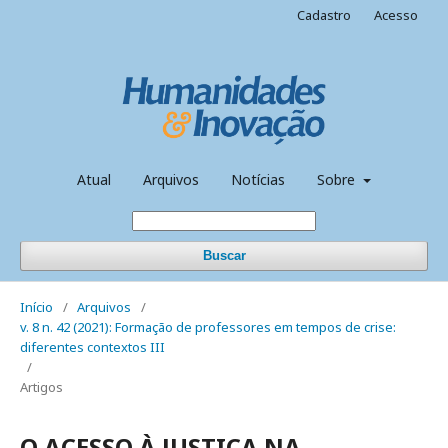
Cadastro
Acesso
Atual
Arquivos
Notícias
Sobre
Buscar
Início
/
Arquivos
/
v. 8 n. 42 (2021): Formação de professores em tempos de crise:
diferentes contextos III
/
Artigos
O ACESSO À JUSTIÇA NA