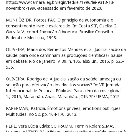
https://www.camara.leg.br/legin/fed/lei/1996/lei-9313-13-
novembro-1996-aceessado em fevereito de 2020.
MUNHÕZ DR, Fortes PAC. O princípio da autonomia e o
consentimento livre e esclarecido. In: Costa SIF, Oselka G,
Garrafa V., coord. Iniciação à bioética. Brasília: Conselho
Federal de Medicina, 1998.
OLIVEIRA, Maria dos Remédios Mendes et al. Judicialização da
saúde: para onde caminham as produções científicas? Saúde
em debate. Rio de Janeiro, v. 39, n. 105, abr./jun., 2015, p. 525-
535.
OLIVEIRA, Rodrigo de. A judicialização da saúde: ameaça ou
solução para efetivação dos direitos sociais? In: VII Jornada
Internacional de Políticas Públicas: Para além da crise global.
1., 2015, Maranhão. Anais. Maranhão: JOINPP/ UFMA, 2015.
PAPERMAN, Patricia. Émotions privées, émotions publiques.
Multitudes, no 52, pp. 164-170, 2013.
PEPE, Vera Lúcia Edais; SCHRAMM, Fermin Rolan; SIMAS,
Luciana; e VENTURA, Miriam. Judicialização da saúde, acesso à