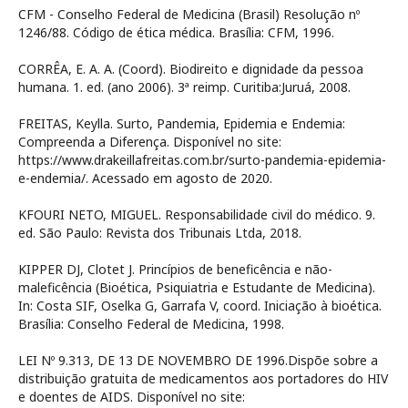
CFM - Conselho Federal de Medicina (Brasil) Resolução nº
1246/88. Código de ética médica. Brasília: CFM, 1996.
CORRÊA, E. A. A. (Coord). Biodireito e dignidade da pessoa
humana. 1. ed. (ano 2006). 3ª reimp. Curitiba:Juruá, 2008.
FREITAS, Keylla. Surto, Pandemia, Epidemia e Endemia:
Compreenda a Diferença. Disponível no site:
https://www.drakeillafreitas.com.br/surto-pandemia-epidemia-
e-endemia/. Acessado em agosto de 2020.
KFOURI NETO, MIGUEL. Responsabilidade civil do médico. 9.
ed. São Paulo: Revista dos Tribunais Ltda, 2018.
KIPPER DJ, Clotet J. Princípios de beneficência e não-
maleficência (Bioética, Psiquiatria e Estudante de Medicina).
In: Costa SIF, Oselka G, Garrafa V, coord. Iniciação à bioética.
Brasília: Conselho Federal de Medicina, 1998.
LEI Nº 9.313, DE 13 DE NOVEMBRO DE 1996.Dispõe sobre a
distribuição gratuita de medicamentos aos portadores do HIV
e doentes de AIDS. Disponível no site: