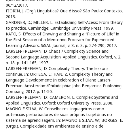
06/12/2017.
FIORIN, J. (Org.) Linguística? Que é isso? São Paulo: Contexto,
2013.
GARDNER, D.; MILLER, L. Establishing Self-Acess: From theory
to practice. Cambridge: Cambridge University Press, 1999.
KATO, S. Effects of Drawing and Sharing a “Picture of Life” in
the First Session of a Mentoring Program for Experienced
Learning Advisors. SiSAL Journal, v. 8, n. 3, p. 274-290, 2017.
LARSEN-FREEMAN, D. Chaos / Complexity Science and
Second Language Acquisition. Applied Linguistics. Oxford, v. 2,
n. 18, p. 141-165, 1997.
LARSEN-FREEMAN, D. Complexity Theory: The lessons
continue. In: ORTEGA, L.; HAN, Z. Complexity Theory and
Language Development: In celebration of Diane Larsen-
Freeman. Amsterdam/Philadelphia: John Benjamins Publishing
Company, 2017. p. 11-50.
LARSEN-FREEMAN, D.; CAMERON, L. Complex Systems and
Applied Linguistics. Oxford: Oxford University Press, 2008.
MAGNO E SILVA, W. Conselheiros linguageiros como
potenciais perturbadores de suas próprias trajetórias no
sistema de aprendizagem. In: MAGNO E SILVA, W.; BORGES, E.
(Orgs.). Complexidade em ambientes de ensino e de