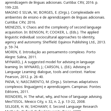
aprendizagem de línguas adicionais. Curitiba: CRV, 2016. p.
199-220.
MAGNO E SILVA, W.; BORGES, E. (Orgs.). Complexidade em
ambientes de ensino e de aprendizagem de línguas adicionais.
Curitiba: CRV, 2016.
MENEZES, V. Chaos and the complexity of second language
acquisition. In: BENSON, P.; COOKER, L. (Eds.). The applied
linguistic individual: sociocultural approaches to identity,
agency and autonomy. Sheffield: Equinox Publishing Ltd., 2013.
p. 59-74.
MORIN, E. Introdução ao pensamento complexo. Porto
Alegre: Sulina, 2011.
MYNARD, J. A suggested model for advising in language
learning. In: MYNARD, J.; CARSON, L. (Ed.). Advising in
Language Learning: dialogue, tools and context. Harlow:
Pearson, 2012. p. 26-40.
PAIVA, V.; NASCIMENTO, M. (Orgs.). Sistemas adaptativos
complexos: língua(gem) e aprendizagem. Campinas: Pontes
Editores, 2011.
REINDERS, H. The what, why, and how of language advising.
MexTESOL. Mexico City, v. 32, n. 2, p. 13-22, 2008.
SELIGER, H. W.; SHOHAMY, E. Second Language Research