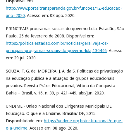
Disponível em:
http://www.portaltransparencia.gov.br/funcoes/12-educacao?
ano=2020
. Acesso em: 08 ago. 2020.
PRINCIPAIS programas sociais do governo Lula. Estadão, São
Paulo, 25 de fevereiro de 2008. Disponível em:
https://politica.estadao.com.br/noticias/geral,veja-os-
principais-programas-sociais-do-governo-lula,130446
. Acesso
em: 29 jul. 2020.
SOUZA, T. G. de; MOREIRA, J. A. da S. Políticas de privatização
na educação pública e a atuação de grupos educacionais
privados. Revista Práxis Educacional, Vitória da Conquista –
Bahia – Brasil, v. 16, n. 39, p. 421-449, abr./jun. 2020.
UNDIME - União Nacional dos Dirigentes Municipais DE
Educação. O que é a Undime. Brasília/ DF, 2015.
Disponibilidade em:
https://undime.org.br/institucional/o-que-
e-a-undime
. Acesso em: 08 ago. 2020.