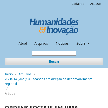
Cadastro
Acesso
Atual
Arquivos
Notícias
Sobre
Buscar
Início
/
Arquivos
/
v. 7 n. 14 (2020): O Tocantins em direção ao desenvolvimento
regional
/
Artigos
ORDENS SOCIAIS EM UMA