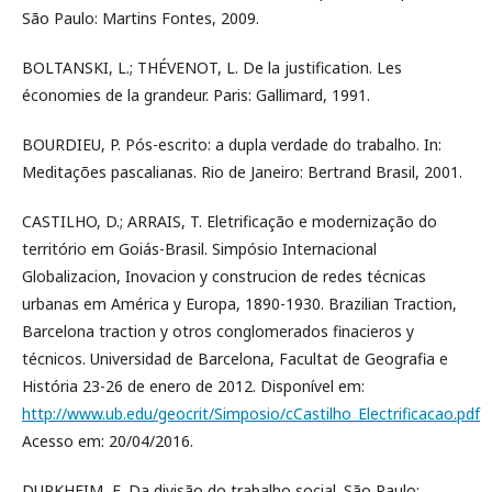
São Paulo: Martins Fontes, 2009.
BOLTANSKI, L.; THÉVENOT, L. De la justification. Les
économies de la grandeur. Paris: Gallimard, 1991.
BOURDIEU, P. Pós-escrito: a dupla verdade do trabalho. In:
Meditações pascalianas. Rio de Janeiro: Bertrand Brasil, 2001.
CASTILHO, D.; ARRAIS, T. Eletrificação e modernização do
território em Goiás-Brasil. Simpósio Internacional
Globalizacion, Inovacion y construcion de redes técnicas
urbanas em América y Europa, 1890-1930. Brazilian Traction,
Barcelona traction y otros conglomerados finacieros y
técnicos. Universidad de Barcelona, Facultat de Geografia e
História 23-26 de enero de 2012. Disponível em:
http://www.ub.edu/geocrit/Simposio/cCastilho_Electrificacao.pdf
Acesso em: 20/04/2016.
DURKHEIM, E. Da divisão do trabalho social. São Paulo: