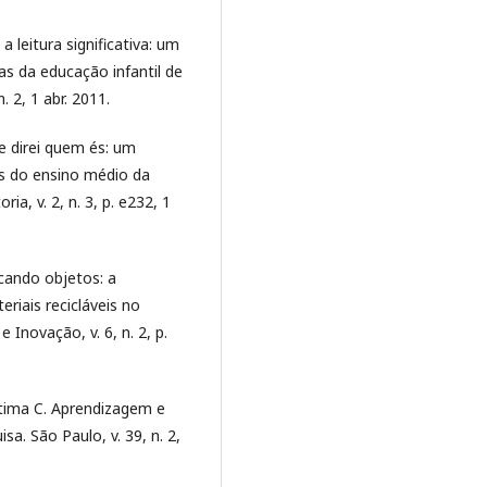
 a leitura significativa: um
s da educação infantil de
. 2, 1 abr. 2011.
e direi quem és: um
s do ensino médio da
a, v. 2, n. 3, p. e232, 1
icando objetos: a
iais recicláveis no
 Inovação, v. 6, n. 2, p.
tima C. Aprendizagem e
a. São Paulo, v. 39, n. 2,