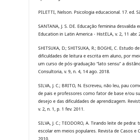
PILETTI, Nelson. Psicologia educacional. 17. ed. S
SANTANA, J. S. DE. Educação feminina desvalida e
Education in Latin America - HistELA, v. 2, 11 abr. 
SHITSUKA, D.; SHITSUKA, R.; BOGHI, C. Estudo d
dificuldades de leitura e escrita em aluno, por me
um curso de pós-graduação “lato sensu” a distânc
Consultoria, v. 9, n. 4, 14 ago. 2018.
SILVA, J. C.; BRITO, N. Escreveu, não leu, pau co
de pais e professores como fator de base e/ou su
desejo e das dificuldades de aprendizagem. Revis
v. 2, n. 1, p. 1 fev. 2011.
SILVA, J. C.; TEODORO, A. Tirando leite de pedra: 
escolar em meios populares. Revista de Casos e Cons
2010.