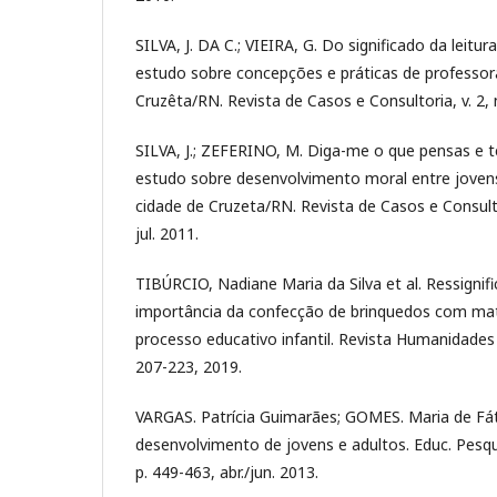
SILVA, J. DA C.; VIEIRA, G. Do significado da leitura
estudo sobre concepções e práticas de professora
Cruzêta/RN. Revista de Casos e Consultoria, v. 2, n
SILVA, J.; ZEFERINO, M. Diga-me o que pensas e t
estudo sobre desenvolvimento moral entre joven
cidade de Cruzeta/RN. Revista de Casos e Consultori
jul. 2011.
TIBÚRCIO, Nadiane Maria da Silva et al. Ressignif
importância da confecção de brinquedos com mater
processo educativo infantil. Revista Humanidades e
207-223, 2019.
VARGAS. Patrícia Guimarães; GOMES. Maria de Fá
desenvolvimento de jovens e adultos. Educ. Pesquis
p. 449-463, abr./jun. 2013.