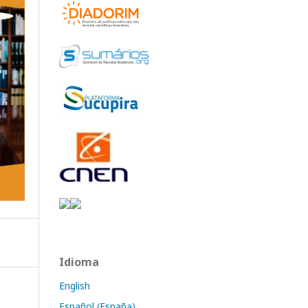
Idioma
English
Español (España)