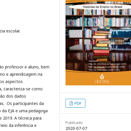
ia escolar.
ção professor e aluno, bem
ino e aprendizagem na
aos aspectos
a, caracteriza-se como
ção dos dados
as. Os participantes da
PDF
o da EJA e uma pedagoga
 2019. A técnica para
Publicado
eio da inferência e
2020-07-07