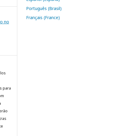
Português (Brasil)
Français (France)
no no
elos
is para
com
a
erão
tras
te