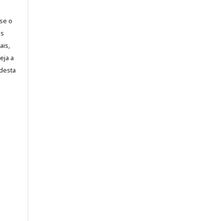
-se o
es
ais,
eja a
desta