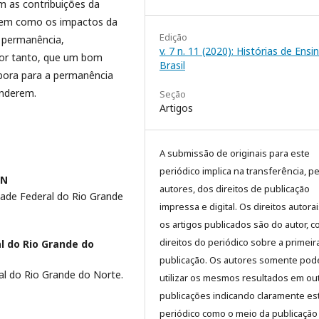
m as contribuições da
bem como os impactos da
Edição
, permanência,
v. 7 n. 11 (2020): Histórias de Ensi
 por tanto, que um bom
Brasil
bora para a permanência
enderem.
Seção
Artigos
A submissão de originais para este
periódico implica na transferência, p
RN
autores, dos direitos de publicação
ade Federal do Rio Grande
impressa e digital. Os direitos autora
os artigos publicados são do autor, 
direitos do periódico sobre a primeir
l do Rio Grande do
publicação. Os autores somente pod
l do Rio Grande do Norte.
utilizar os mesmos resultados em ou
publicações indicando claramente es
periódico como o meio da publicação