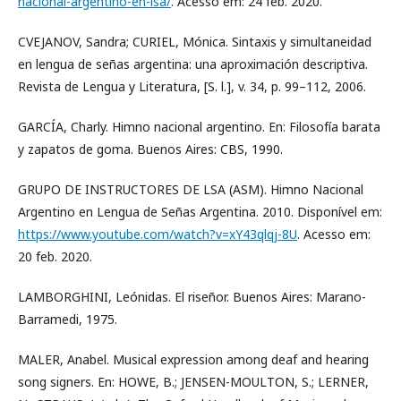
nacional-argentino-en-lsa/
. Acesso em: 24 feb. 2020.
CVEJANOV, Sandra; CURIEL, Mónica. Sintaxis y simultaneidad
en lengua de señas argentina: una aproximación descriptiva.
Revista de Lengua y Literatura, [S. l.], v. 34, p. 99–112, 2006.
GARCÍA, Charly. Himno nacional argentino. En: Filosofía barata
y zapatos de goma. Buenos Aires: CBS, 1990.
GRUPO DE INSTRUCTORES DE LSA (ASM). Himno Nacional
Argentino en Lengua de Señas Argentina. 2010. Disponível em:
https://www.youtube.com/watch?v=xY43qlqj-8U
. Acesso em:
20 feb. 2020.
LAMBORGHINI, Leónidas. El riseñor. Buenos Aires: Marano-
Barramedi, 1975.
MALER, Anabel. Musical expression among deaf and hearing
song signers. En: HOWE, B.; JENSEN-MOULTON, S.; LERNER,