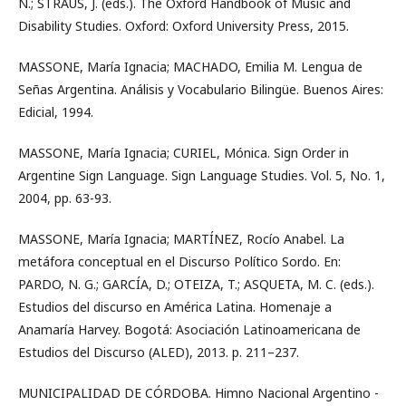
N.; STRAUS, J. (eds.). The Oxford Handbook of Music and
Disability Studies. Oxford: Oxford University Press, 2015.
MASSONE, María Ignacia; MACHADO, Emilia M. Lengua de
Señas Argentina. Análisis y Vocabulario Bilingüe. Buenos Aires:
Edicial, 1994.
MASSONE, María Ignacia; CURIEL, Mónica. Sign Order in
Argentine Sign Language. Sign Language Studies. Vol. 5, No. 1,
2004, pp. 63-93.
MASSONE, María Ignacia; MARTÍNEZ, Rocío Anabel. La
metáfora conceptual en el Discurso Político Sordo. En:
PARDO, N. G.; GARCÍA, D.; OTEIZA, T.; ASQUETA, M. C. (eds.).
Estudios del discurso en América Latina. Homenaje a
Anamaría Harvey. Bogotá: Asociación Latinoamericana de
Estudios del Discurso (ALED), 2013. p. 211–237.
MUNICIPALIDAD DE CÓRDOBA. Himno Nacional Argentino -