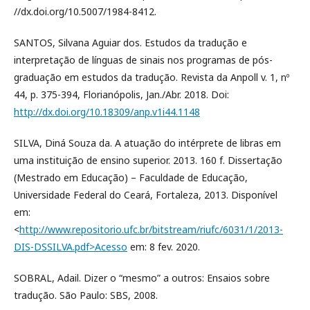
//dx.doi.org/10.5007/1984-8412.
SANTOS, Silvana Aguiar dos. Estudos da tradução e
interpretação de línguas de sinais nos programas de pós-
graduação em estudos da tradução. Revista da Anpoll v. 1, nº
44, p. 375-394, Florianópolis, Jan./Abr. 2018. Doi:
http://dx.doi.org/10.18309/anp.v1i44.1148
SILVA, Diná Souza da. A atuação do intérprete de libras em
uma instituição de ensino superior. 2013. 160 f. Dissertação
(Mestrado em Educação) – Faculdade de Educação,
Universidade Federal do Ceará, Fortaleza, 2013. Disponível
em:
<
http://www.repositorio.ufc.br/bitstream/riufc/6031/1/2013-
DIS-DSSILVA.pdf>Acesso
em: 8 fev. 2020.
SOBRAL, Adail. Dizer o “mesmo” a outros: Ensaios sobre
tradução. São Paulo: SBS, 2008.