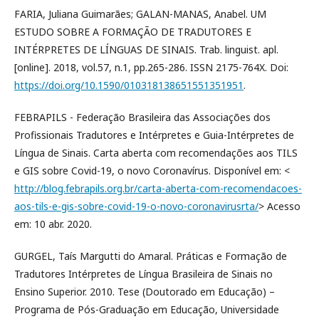
FARIA, Juliana Guimarães; GALAN-MANAS, Anabel. UM
ESTUDO SOBRE A FORMAÇÃO DE TRADUTORES E
INTÉRPRETES DE LÍNGUAS DE SINAIS. Trab. linguist. apl.
[online]. 2018, vol.57, n.1, pp.265-286. ISSN 2175-764X. Doi:
https://doi.org/10.1590/010318138651551351951
.
FEBRAPILS - Federação Brasileira das Associações dos
Profissionais Tradutores e Intérpretes e Guia-Intérpretes de
Língua de Sinais. Carta aberta com recomendações aos TILS
e GIS sobre Covid-19, o novo Coronavírus. Disponível em: <
http://blog.febrapils.org.br/carta-aberta-com-recomendacoes-
aos-tils-e-gis-sobre-covid-19-o-novo-coronavirusrta/
> Acesso
em: 10 abr. 2020.
GURGEL, Taís Margutti do Amaral. Práticas e Formação de
Tradutores Intérpretes de Língua Brasileira de Sinais no
Ensino Superior. 2010. Tese (Doutorado em Educação) –
Programa de Pós-Graduação em Educação, Universidade