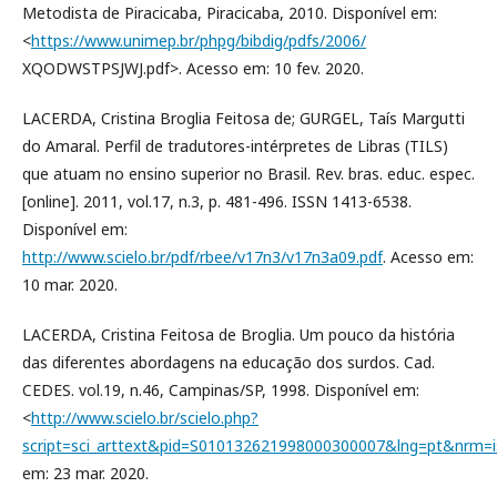
Metodista de Piracicaba, Piracicaba, 2010. Disponível em:
<
https://www.unimep.br/phpg/bibdig/pdfs/2006/
XQODWSTPSJWJ.pdf>. Acesso em: 10 fev. 2020.
LACERDA, Cristina Broglia Feitosa de; GURGEL, Taís Margutti
do Amaral. Perfil de tradutores-intérpretes de Libras (TILS)
que atuam no ensino superior no Brasil. Rev. bras. educ. espec.
[online]. 2011, vol.17, n.3, p. 481-496. ISSN 1413-6538.
Disponível em:
http://www.scielo.br/pdf/rbee/v17n3/v17n3a09.pdf
. Acesso em:
10 mar. 2020.
LACERDA, Cristina Feitosa de Broglia. Um pouco da história
das diferentes abordagens na educação dos surdos. Cad.
CEDES. vol.19, n.46, Campinas/SP, 1998. Disponível em:
<
http://www.scielo.br/scielo.php?
script=sci_arttext&pid=S010132621998000300007&lng=pt&nrm=
em: 23 mar. 2020.