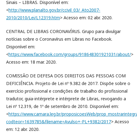
Sinais – LIBRAS. Disponível em:
<
http://www.planalto.gov.br/ccivil_03/_Ato2007-
2010/2010/Lei/L12319.htm
> Acesso em: 02 abr. 2020.
CENTRAL DE LIBRAS CORONAVÍRUS. Grupo para divulgar
notícias sobre o Coronavírus em Libras no Facebook.
Disponível em:
<
https://www.facebook.com/groups/918648301921031/about/
>
Acesso em: 18 mar. 2020.
COMISSÃO DE DEFESA DOS DIREITOS DAS PESSOAS COM
DEFICIÊNCIA. Projeto de Lei nº 9.382 de 2017. Dispõe sobre o
exercício profissional e condições de trabalho do profissional
tradutor, guia-intérprete e intérprete de Libras, revogando a
Lei nº 12.319, de 1º de setembro de 2010. Disponível em:
<
https://www.camara.leg.br/proposicoesWeb/prop_mostrarint
codteor=1639785&filename=Avulso+-PL+9382/2017
> Acesso
em: 12 abr. 2020.