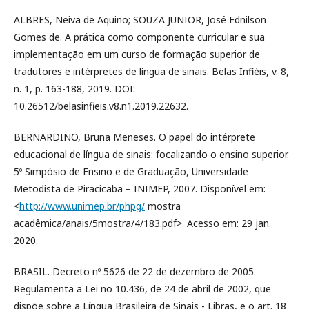
ALBRES, Neiva de Aquino; SOUZA JUNIOR, José Ednilson
Gomes de. A prática como componente curricular e sua
implementação em um curso de formação superior de
tradutores e intérpretes de língua de sinais. Belas Infiéis, v. 8,
n. 1, p. 163-188, 2019. DOI:
10.26512/belasinfieis.v8.n1.2019.22632.
BERNARDINO, Bruna Meneses. O papel do intérprete
educacional de língua de sinais: focalizando o ensino superior.
5º Simpósio de Ensino e de Graduação, Universidade
Metodista de Piracicaba – INIMEP, 2007. Disponível em:
<
http://www.unimep.br/phpg/
mostra
acadêmica/anais/5mostra/4/183.pdf>. Acesso em: 29 jan.
2020.
BRASIL. Decreto nº 5626 de 22 de dezembro de 2005.
Regulamenta a Lei no 10.436, de 24 de abril de 2002, que
dispõe sobre a Língua Brasileira de Sinais - Libras, e o art. 18