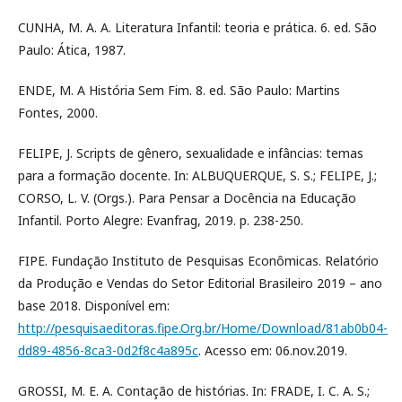
CUNHA, M. A. A. Literatura Infantil: teoria e prática. 6. ed. São
Paulo: Ática, 1987.
ENDE, M. A História Sem Fim. 8. ed. São Paulo: Martins
Fontes, 2000.
FELIPE, J. Scripts de gênero, sexualidade e infâncias: temas
para a formação docente. In: ALBUQUERQUE, S. S.; FELIPE, J.;
CORSO, L. V. (Orgs.). Para Pensar a Docência na Educação
Infantil. Porto Alegre: Evanfrag, 2019. p. 238-250.
FIPE. Fundação Instituto de Pesquisas Econômicas. Relatório
da Produção e Vendas do Setor Editorial Brasileiro 2019 – ano
base 2018. Disponível em:
http://pesquisaeditoras.fipe.Org.br/Home/Download/81ab0b04-
dd89-4856-8ca3-0d2f8c4a895c
. Acesso em: 06.nov.2019.
GROSSI, M. E. A. Contação de histórias. In: FRADE, I. C. A. S.;