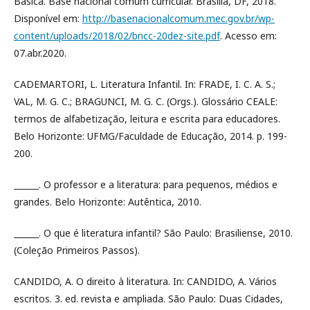
Básica. Base nacional comum curricular. Brasília, DF, 2018.
Disponível em:
http://basenacionalcomum.mec.gov.br/wp-
content/uploads/2018/02/bncc-20dez-site.pdf
. Acesso em:
07.abr.2020.
CADEMARTORI, L. Literatura Infantil. In: FRADE, I. C. A. S.;
VAL, M. G. C.; BRAGUNCI, M. G. C. (Orgs.). Glossário CEALE:
termos de alfabetização, leitura e escrita para educadores.
Belo Horizonte: UFMG/Faculdade de Educação, 2014. p. 199-
200.
______. O professor e a literatura: para pequenos, médios e
grandes. Belo Horizonte: Autêntica, 2010.
______. O que é literatura infantil? São Paulo: Brasiliense, 2010.
(Coleção Primeiros Passos).
CANDIDO, A. O direito à literatura. In: CANDIDO, A. Vários
escritos. 3. ed. revista e ampliada. São Paulo: Duas Cidades,