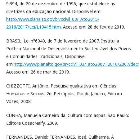
9.394, de 20 de dezembro de 1996, que estabelece as
diretrizes da educação nacional. Disponível em:
http://www.planalto.gov.br/ccivil_03/_Ato2015-
2018/2017/Lei/L13415.htm
. Acesso em: 28 de fev. de 2019.
BRASIL. Lei n°6040, de 7 de fevereiro de 2007. Institui a
Política Nacional de Desenvolvimento Sustentável dos Povos
e Comunidades Tradicionais. Disponível
em:
http://www.planalto.gov.br/ccivil_03/_ato2007¬2010/2007/de
Acesso em: 26 de mar. de 2019.
CHIZZOTTI, Antônio. Pesquisa qualitativa em Ciências
Humanas e Sociais. 2d. Petrópolis, Rio de Janeiro, Editora
Vozes, 2008.
CUNHA, Manuela Carneiro da. Cultura com aspas. São Paulo:
Editora CosacNaify, 2009.
FERNANDES, Daniel; FERNANDES, José. Guilherme. A