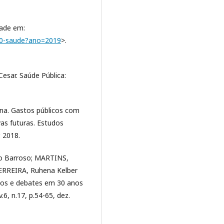
ade em:
/10-saude?ano=2019
>.
esar. Saúde Pública:
na. Gastos públicos com
vas futuras. Estudos
. 2018.
do Barroso; MARTINS,
ERREIRA, Ruhena Kelber
ços e debates em 30 anos
6, n.17, p.54-65, dez.