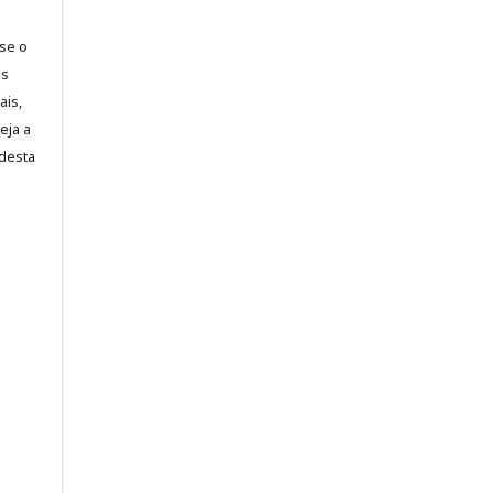
-se o
es
ais,
eja a
desta