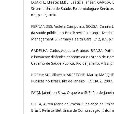
DUARTE, Elisete; ELBE, Laeticia Jensen; GARCIA, 
Sistema Único de Saúde. Epidemiologia e Serviços d
n.1, p.1-2, 2018.
FERNANDES, Violeta Campolina; SOUSA, Camila Lo
da saúde pública no Brasil: revisão integrativa da l
Management & Primary Health Care, v.12, n.1, p.1-
GADELHA, Carlos Augusto Grabois; BRAGA, Patríc
e inovação: dinâmica econômica e Estado de Bem-E
Caderno de Saúde Pública, Rio de Janeiro, v. 32, p.
HOCHMAN, Gilberto; ARRETCHE, Marta; MARQUES,
Públicas no Brasil. Rio de Janeiro: FIOCRUZ, 2007.
PAIM, Jairnilson Silva. O que é o SUS. Rio de Janeir
PITTA, Aurea Maria da Rocha. O balanço de um sé
Brasil. Revista Eletrônica de Comunicação, Info