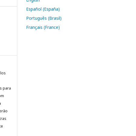
Español (España)
Português (Brasil)
Français (France)
elos
is para
com
a
erão
tras
te