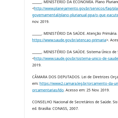
______. MINISTÉRIO DA ECONOMIA. Plano Plurianu
<
http://www.planejamento.gov.br/servicos/faq/pl
governamental/plano-plurianual-ppa/o-que-eacut
nov. 2019.
______. MINISTÉRIO DA SAÚDE. Atenção Primária. 
https://www.saude.gov.br/atencao-primaria
>. Ace
______. MINISTÉRIO DA SAÚDE. Sistema Único de S
<
http://www.saude.gov.br/sistema-unico-de-saud
2019.
CÂMARA DOS DEPUTADOS. Lei de Diretrizes Orçam
em:
https://www2.camara.leg.br/orcamento-da-uni
orcamentarias/ldo
. Acesso em: 25 Nov. 2019.
CONSELHO Nacional de Secretários de Saúde. Sis
ed. Brasília: CONASS, 2007.