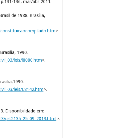
, p.131-136, mar/abr. 2011.
asil de 1988. Brasília,
ao/constituicaocompilado.htm
>.
rasília, 1990.
ivil_03/leis/l8080.htm
>.
rasília,1990.
ivil_03/leis/L8142.htm
>.
3. Disponibilidade em:
013/prt2135_25_09_2013.html
>.