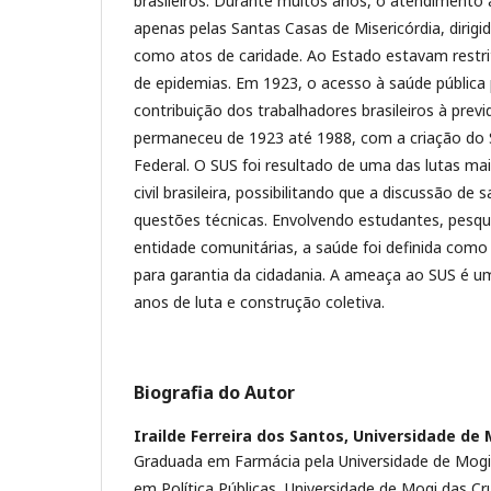
brasileiros. Durante muitos anos, o atendimento 
apenas pelas Santas Casas de Misericórdia, dirigida
como atos de caridade. Ao Estado estavam restri
de epidemias. Em 1923, o acesso à saúde pública 
contribuição dos trabalhadores brasileiros à previ
permaneceu de 1923 até 1988, com a criação do 
Federal. O SUS foi resultado de uma das lutas mai
civil brasileira, possibilitando que a discussão de
questões técnicas. Envolvendo estudantes, pesqui
entidade comunitárias, a saúde foi definida como
para garantia da cidadania. A ameaça ao SUS é u
anos de luta e construção coletiva.
Biografia do Autor
Irailde Ferreira dos Santos,
Universidade de 
Graduada em Farmácia pela Universidade de Mogi
em Política Públicas, Universidade de Mogi das Cr