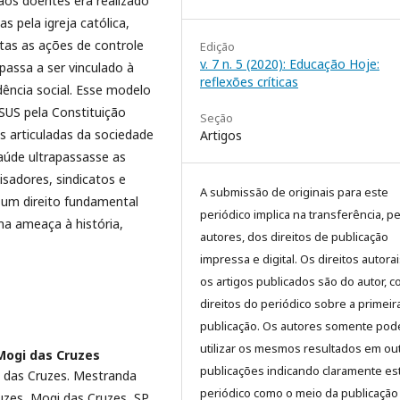
aos doentes era realizado
s pela igreja católica,
tas as ações de controle
Edição
v. 7 n. 5 (2020): Educação Hoje:
passa a ser vinculado à
reflexões críticas
dência social. Esse modelo
SUS pela Constituição
Seção
s articuladas da sociedade
Artigos
 saúde ultrapassasse as
sadores, sindicatos e
A submissão de originais para este
 um direito fundamental
periódico implica na transferência, p
ma ameaça à história,
autores, dos direitos de publicação
impressa e digital. Os direitos autora
os artigos publicados são do autor, 
direitos do periódico sobre a primeir
publicação. Os autores somente pod
utilizar os mesmos resultados em ou
Mogi das Cruzes
publicações indicando claramente es
 das Cruzes. Mestranda
periódico como o meio da publicação
uzes, Mogi das Cruzes, SP,