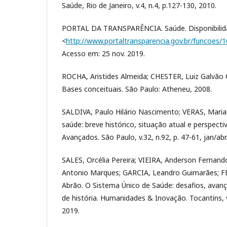
Saúde, Rio de Janeiro, v.4, n.4, p.127-130, 2010.
PORTAL DA TRANSPARÊNCIA. Saúde. Disponibilid
<
http://www.portaltransparencia.gov.br/funcoes
Acesso em: 25 nov. 2019.
ROCHA, Aristides Almeida; CHESTER, Luiz Galvão C
Bases conceituais. São Paulo: Atheneu, 2008.
SALDIVA, Paulo Hilário Nascimento; VERAS, Maria
saúde: breve histórico, situação atual e perspecti
Avançados. São Paulo, v.32, n.92, p. 47-61, jan/abr
SALES, Orcélia Pereira; VIEIRA, Anderson Fernan
Antonio Marques; GARCIA, Leandro Guimarães; F
Abrão. O Sistema Único de Saúde: desafios, avan
de história. Humanidades & Inovação. Tocantins, v.
2019.