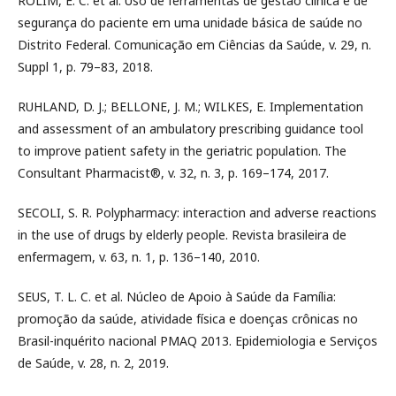
ROLIM, E. C. et al. Uso de ferramentas de gestão clínica e de
segurança do paciente em uma unidade básica de saúde no
Distrito Federal. Comunicação em Ciências da Saúde, v. 29, n.
Suppl 1, p. 79–83, 2018.
RUHLAND, D. J.; BELLONE, J. M.; WILKES, E. Implementation
and assessment of an ambulatory prescribing guidance tool
to improve patient safety in the geriatric population. The
Consultant Pharmacist®, v. 32, n. 3, p. 169–174, 2017.
SECOLI, S. R. Polypharmacy: interaction and adverse reactions
in the use of drugs by elderly people. Revista brasileira de
enfermagem, v. 63, n. 1, p. 136–140, 2010.
SEUS, T. L. C. et al. Núcleo de Apoio à Saúde da Família:
promoção da saúde, atividade física e doenças crônicas no
Brasil-inquérito nacional PMAQ 2013. Epidemiologia e Serviços
de Saúde, v. 28, n. 2, 2019.