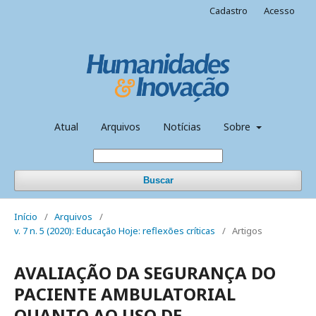
Cadastro
Acesso
Atual
Arquivos
Notícias
Sobre
Buscar
Início
/
Arquivos
/
v. 7 n. 5 (2020): Educação Hoje: reflexões críticas
/
Artigos
AVALIAÇÃO DA SEGURANÇA DO
PACIENTE AMBULATORIAL
QUANTO AO USO DE