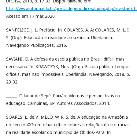
UFOPA, 2019, p. 17-33. Disponibilidade em:
http://www.ufopa.edu.br/portaldeperiodicos/index.php/revistaexitu
Acesso em 17 mar. 2020.
SANFELICE, J. L. Prefácio. In: COLARES, A. A; COLARES, M. L. I.
S. (Org.). Educação e realidade amazônica. Uberlândia:
Navegando Publicações, 2016.
SAVIANI, D. A defesa da escola pública no Brasil: difícil, mas
necessária. In: KRAWCZYK, Nora (Org.). Escola pública: tempos
difíceis, mas não impossíveis. Uberlândia, Navegando, 2018, p.
23-32.
______. O lunar de Sepé. Paixão, dilemas e perspectivas na
educação. Campinas, SP: Autores Associados, 2014.
SOARES, L. de V.; MELO, W. R. S. de. A educação na Amazônia
no século XXI: um olhar crítico sobre as relações étnico-raciais
na realidade escolar do município de Óbidos-Pará. In: