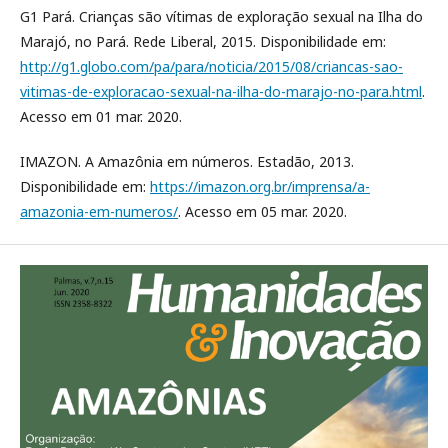
G1 Pará. Crianças são vítimas de exploração sexual na Ilha do
Marajó, no Pará. Rede Liberal, 2015. Disponibilidade em:
http://g1.globo.com/pa/para/noticia/2015/08/criancas-sao-
vitimas-de-exploracao-sexual-na-ilha-do-marajo-no-para.html
.
Acesso em 01 mar. 2020.
IMAZON. A Amazônia em números. Estadão, 2013.
Disponibilidade em:
https://imazon.org.br/imprensa/a-
amazonia-em-numeros/
. Acesso em 05 mar. 2020.