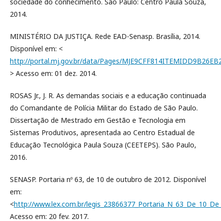
sociedade do conhecimento. São Paulo: Centro Paula Souza,
2014.
MINISTÉRIO DA JUSTIÇA. Rede EAD-Senasp. Brasília, 2014.
Disponível em: <
http://portal.mj.gov.br/data/Pages/MJE9CFF814ITEMIDD9B2
> Acesso em: 01 dez. 2014.
ROSAS Jr., J. R. As demandas sociais e a educação continuada
do Comandante de Polícia Militar do Estado de São Paulo.
Dissertação de Mestrado em Gestão e Tecnologia em
Sistemas Produtivos, apresentada ao Centro Estadual de
Educação Tecnológica Paula Souza (CEETEPS). São Paulo,
2016.
SENASP. Portaria nº 63, de 10 de outubro de 2012. Disponível
em:
<
http://www.lex.com.br/legis_23866377_Portaria_N_63_De_10_D
Acesso em: 20 fev. 2017.