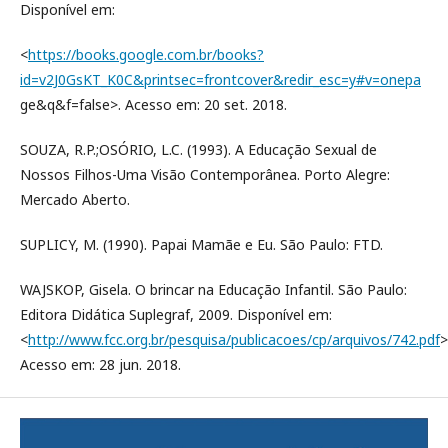
Disponível em:
<
https://books.google.com.br/books?
id=v2J0GsKT_K0C&printsec=frontcover&redir_esc=y#v=onepa
ge&q&f=false>. Acesso em: 20 set. 2018.
SOUZA, R.P.;OSÓRIO, L.C. (1993). A Educação Sexual de
Nossos Filhos-Uma Visão Contemporânea. Porto Alegre:
Mercado Aberto.
SUPLICY, M. (1990). Papai Mamãe e Eu. São Paulo: FTD.
WAJSKOP, Gisela. O brincar na Educação Infantil. São Paulo:
Editora Didática Suplegraf, 2009. Disponível em:
<
http://www.fcc.org.br/pesquisa/publicacoes/cp/arquivos/742.pdf
>
Acesso em: 28 jun. 2018.