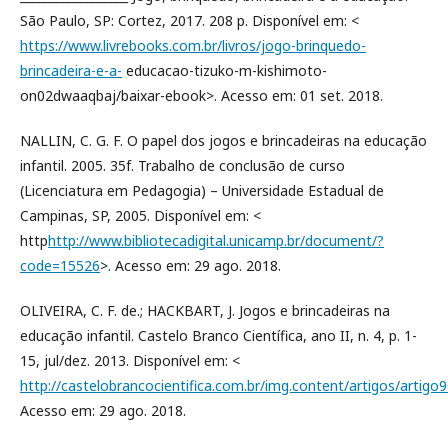
São Paulo, SP: Cortez, 2017. 208 p. Disponível em: <
https://www.livrebooks.com.br/livros/jogo-brinquedo-
brincadeira-e-a-
educacao-tizuko-m-kishimoto-
on02dwaaqbaj/baixar-ebook>. Acesso em: 01 set. 2018.
NALLIN, C. G. F. O papel dos jogos e brincadeiras na educação
infantil. 2005. 35f. Trabalho de conclusão de curso
(Licenciatura em Pedagogia) – Universidade Estadual de
Campinas, SP, 2005. Disponível em: <
http
http://www.bibliotecadigital.unicamp.br/document/?
code=15526
>. Acesso em: 29 ago. 2018.
OLIVEIRA, C. F. de.; HACKBART, J. Jogos e brincadeiras na
educação infantil. Castelo Branco Científica, ano II, n. 4, p. 1-
15, jul/dez. 2013. Disponível em: <
http://castelobrancocientifica.com.br/img.content/artigos/artigo9
Acesso em: 29 ago. 2018.