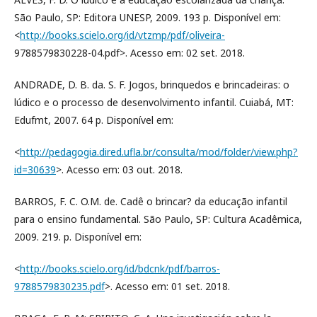
São Paulo, SP: Editora UNESP, 2009. 193 p. Disponível em:
<
http://books.scielo.org/id/vtzmp/pdf/oliveira-
9788579830228-04.pdf>. Acesso em: 02 set. 2018.
ANDRADE, D. B. da. S. F. Jogos, brinquedos e brincadeiras: o
lúdico e o processo de desenvolvimento infantil. Cuiabá, MT:
Edufmt, 2007. 64 p. Disponível em:
<
http://pedagogia.dired.ufla.br/consulta/mod/folder/view.php?
id=30639
>. Acesso em: 03 out. 2018.
BARROS, F. C. O.M. de. Cadê o brincar? da educação infantil
para o ensino fundamental. São Paulo, SP: Cultura Acadêmica,
2009. 219. p. Disponível em:
<
http://books.scielo.org/id/bdcnk/pdf/barros-
9788579830235.pdf
>. Acesso em: 01 set. 2018.