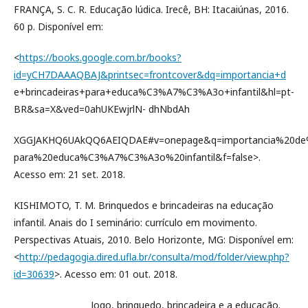
FRANÇA, S. C. R. Educação lúdica. Irecê, BH: Itacaiúnas, 2016.
60 p. Disponível em:
<
https://books.google.com.br/books?
id=yCH7DAAAQBAJ&printsec=frontcover&dq=importancia+d
e+brincadeiras+para+educa%C3%A7%C3%A3o+infantil&hl=pt-
BR&sa=X&ved=0ahUKEwjrlN- dhNbdAh
XGGJAKHQ6UAkQQ6AEIQDAE#v=onepage&q=importancia%20de%
para%20educa%C3%A7%C3%A3o%20infantil&f=false>.
Acesso em: 21 set. 2018.
KISHIMOTO, T. M. Brinquedos e brincadeiras na educação
infantil. Anais do I seminário: currículo em movimento.
Perspectivas Atuais, 2010. Belo Horizonte, MG: Disponível em:
<
http://pedagogia.dired.ufla.br/consulta/mod/folder/view.php?
id=30639
>. Acesso em: 01 out. 2018.
__________________ Jogo, brinquedo, brincadeira e a educação.