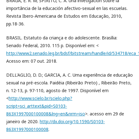
BRAGA, E. R. M; SPIRITO, C. A. Una invetigación sobre la
importância de la educación afectivo-sexual en las escuelas.
Revista Ibero-Americana de Estudos em Educação, 2010,
pp.18-36.
BRASIL. Estatuto da criança e do adolescente. Brasília:
Senado Federal, 2010. 115 p. Disponível em: <
http://www2.senado.leg.br/bdsf/bitstream/handle/id/534718/eca_
Acesso em: 07 out. 2018.
DELL'AGLIO, D. D.; GARCIA, A. C. Uma experiência de educação
sexual na pré-escola. Paidéia (Ribeirão Preto) , Ribeirão Preto,
n. 12-13, p. 97-110, agosto de 1997. Disponível em
<
http://www.scielo.br/scielo.php?
script=sci_arttext&pid=S0103-
863X1997000100008&lng=en&nrm=iso
>. acesso em 29 de
janeiro de 2020.
http://dx.doi.org/10.1590/S0103-
863X1997000100008
.