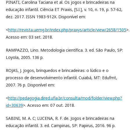
PINATI, Carolina Taciana et al. Os jogos e brincadeiras na
educação infantil. Ciência ET Praxis, [S.l.], v. 10, n. 19, p. 57-62,
dez. 2017. ISSN 1983-912X. Disponível em:
<
http://revista.uemg.br/index.php/praxys/article/view/2658/1505
>.
Acesso em: 03 set. 2018.
RAMPAZZO, Lino. Metodologia científica. 3. ed. São Paulo, SP:
Loyola, 2005. 136 p.
ROJAS, J. Jogos, brinquedos e brincadeiras: o lúdico e o
processo de desenvolvimento infantil. Cuiabá, MT: Edufmt,
2007. 76 p. Disponível em:
<
http://pedagogia.dired.ufla.br/consulta/mod/folder/view.php?
id=30639
>. Acesso em: 07 out. 2018.
SABINI, M. A. C; LUCENA, R. F. de. Jogos e brincadeiras na
educação infantil. 3. ed. Campinas, SP: Papirus, 2016. 96 p.