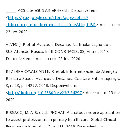
______. ACS Lite eSUS AB ePHealth. Disponível em:
<
https://play.google.com/store/apps/details?
id=br.com.epartnerbr.emhealth.acsfree&hl=pt_BR
>. Acesso em:
22 fev. 2020.
ALVES, J. P. et al. Avaços e Desafios Na Implantação do e-
SUS-Atenção Básica. In: II CONBRACIS, 83, Anais...2017.
Disponível em: . Acesso em: 25 fev. 2020.
BEZERRA CAVALCANTE, R. et al. Informatização da Atenção
Básica a Saúde: Avanços e Desafios. Cogitare Enfermagem, v.
3, n. 23, p. 54297, 2018. Disponível em:
<
http://dx.doi.org/10.5380/ce.v23i3.54297
>. Acesso em: 25 fev.
2020.
BISSACO, M. A. S. et al. PHCHAT: A chatbot mobile application
to assist professionals in primary health care. Global Clinical
Engineering JournaL, v. 2, p. 133, 2019. Disponível em: