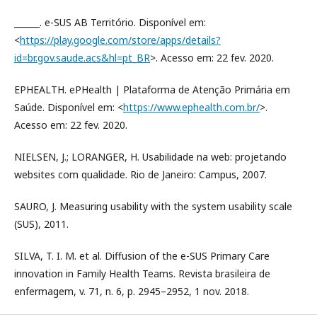
______. e-SUS AB Território. Disponível em:
<
https://play.google.com/store/apps/details?
id=br.gov.saude.acs&hl=pt_BR
>. Acesso em: 22 fev. 2020.
EPHEALTH. ePHealth | Plataforma de Atenção Primária em
Saúde. Disponível em: <
https://www.ephealth.com.br/
>.
Acesso em: 22 fev. 2020.
NIELSEN, J.; LORANGER, H. Usabilidade na web: projetando
websites com qualidade. Rio de Janeiro: Campus, 2007.
SAURO, J. Measuring usability with the system usability scale
(SUS), 2011.
SILVA, T. I. M. et al. Diffusion of the e-SUS Primary Care
innovation in Family Health Teams. Revista brasileira de
enfermagem, v. 71, n. 6, p. 2945–2952, 1 nov. 2018.