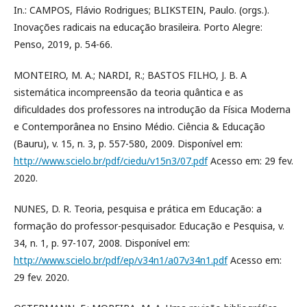
In.: CAMPOS, Flávio Rodrigues; BLIKSTEIN, Paulo. (orgs.).
Inovações radicais na educação brasileira. Porto Alegre:
Penso, 2019, p. 54-66.
MONTEIRO, M. A.; NARDI, R.; BASTOS FILHO, J. B. A
sistemática incompreensão da teoria quântica e as
dificuldades dos professores na introdução da Física Moderna
e Contemporânea no Ensino Médio. Ciência & Educação
(Bauru), v. 15, n. 3, p. 557-580, 2009. Disponível em:
http://www.scielo.br/pdf/ciedu/v15n3/07.pdf
Acesso em: 29 fev.
2020.
NUNES, D. R. Teoria, pesquisa e prática em Educação: a
formação do professor-pesquisador. Educação e Pesquisa, v.
34, n. 1, p. 97-107, 2008. Disponível em:
http://www.scielo.br/pdf/ep/v34n1/a07v34n1.pdf
Acesso em:
29 fev. 2020.