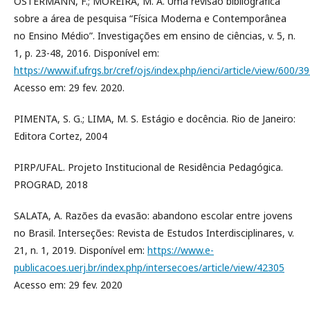
OSTERMANN, F.; MOREIRA, M. A. Uma revisão bibliográfica
sobre a área de pesquisa “Física Moderna e Contemporânea
no Ensino Médio”. Investigações em ensino de ciências, v. 5, n.
1, p. 23-48, 2016. Disponível em:
https://www.if.ufrgs.br/cref/ojs/index.php/ienci/article/view/600/3
Acesso em: 29 fev. 2020.
PIMENTA, S. G.; LIMA, M. S. Estágio e docência. Rio de Janeiro:
Editora Cortez, 2004
PIRP/UFAL. Projeto Institucional de Residência Pedagógica.
PROGRAD, 2018
SALATA, A. Razões da evasão: abandono escolar entre jovens
no Brasil. Interseções: Revista de Estudos Interdisciplinares, v.
21, n. 1, 2019. Disponível em:
https://www.e-
publicacoes.uerj.br/index.php/intersecoes/article/view/42305
Acesso em: 29 fev. 2020