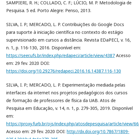
SAMPIERI, R. H.; COLLADO, C. F.; LÚCIO, M. P. Metodologia de
Pesquisa. 5 ed. Porto Alegre: Penso, 2013.
SILVA, I. P.; MERCADO, L. P. Contribuições do Google Docs
para suporte à iniciação científica no contexto do estágio
supervisionado em cursos a distância. Revista EDaPECI, v. 16,
n. 1, p. 116-130, 2016. Disponível em:
https://seer.ufs.br/index.php/edapeci/article/view/4387
Acesso
em: 29 fev. 2020 DOI:
https://doi.org/10.29276/redapeci.2016.16.14387.116-130
SILVA, I. P.; MERCADO, L. P. Experimentação mediada pelas
interfaces da internet nos projetos pedagógicos dos cursos
de formação de professores de física da UAB. Atos de
Pesquisa em Educação, v. 14, n. 1, p. 279-305, 2019. Disponível
em:
https://proxy.furb.br/ojs/index.php/atosdepesquisa/article/view/6
Acesso em: 29 fev. 2020 DOI:
http://dx.doi.org/10.7867/1809-