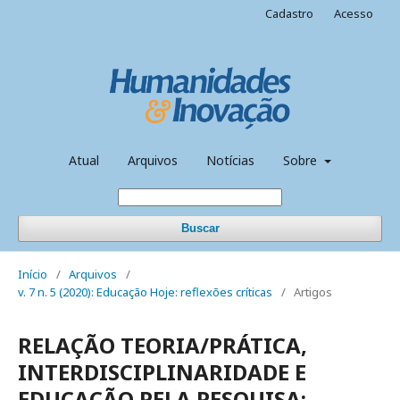
Cadastro
Acesso
Atual
Arquivos
Notícias
Sobre
Buscar
Início
/
Arquivos
/
v. 7 n. 5 (2020): Educação Hoje: reflexões críticas
/
Artigos
RELAÇÃO TEORIA/PRÁTICA,
INTERDISCIPLINARIDADE E
EDUCAÇÃO PELA PESQUISA: