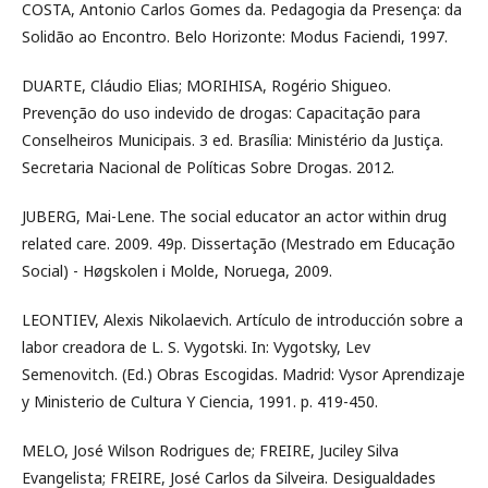
COSTA, Antonio Carlos Gomes da. Pedagogia da Presença: da
Solidão ao Encontro. Belo Horizonte: Modus Faciendi, 1997.
DUARTE, Cláudio Elias; MORIHISA, Rogério Shigueo.
Prevenção do uso indevido de drogas: Capacitação para
Conselheiros Municipais. 3 ed. Brasília: Ministério da Justiça.
Secretaria Nacional de Políticas Sobre Drogas. 2012.
JUBERG, Mai-Lene. The social educator an actor within drug
related care. 2009. 49p. Dissertação (Mestrado em Educação
Social) - Høgskolen i Molde, Noruega, 2009.
LEONTIEV, Alexis Nikolaevich. Artículo de introducción sobre a
labor creadora de L. S. Vygotski. In: Vygotsky, Lev
Semenovitch. (Ed.) Obras Escogidas. Madrid: Vysor Aprendizaje
y Ministerio de Cultura Y Ciencia, 1991. p. 419-450.
MELO, José Wilson Rodrigues de; FREIRE, Juciley Silva
Evangelista; FREIRE, José Carlos da Silveira. Desigualdades