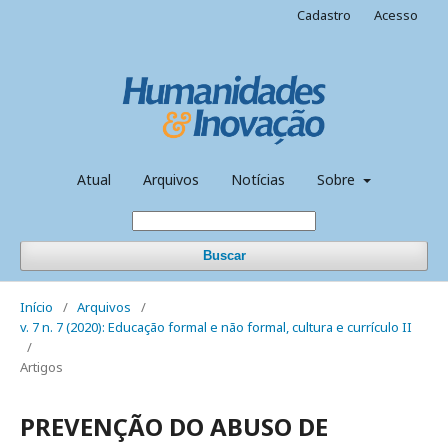
Cadastro
Acesso
Atual
Arquivos
Notícias
Sobre
Buscar
Início
/
Arquivos
/
v. 7 n. 7 (2020): Educação formal e não formal, cultura e currículo II
/
Artigos
PREVENÇÃO DO ABUSO DE