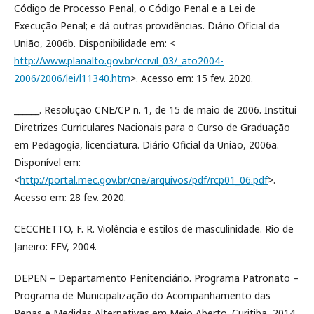
Código de Processo Penal, o Código Penal e a Lei de
Execução Penal; e dá outras providências. Diário Oficial da
União, 2006b. Disponibilidade em: <
http://www.planalto.gov.br/ccivil_03/_ato2004-
2006/2006/lei/l11340.htm
>. Acesso em: 15 fev. 2020.
______. Resolução CNE/CP n. 1, de 15 de maio de 2006. Institui
Diretrizes Curriculares Nacionais para o Curso de Graduação
em Pedagogia, licenciatura. Diário Oficial da União, 2006a.
Disponível em:
<
http://portal.mec.gov.br/cne/arquivos/pdf/rcp01_06.pdf
>.
Acesso em: 28 fev. 2020.
CECCHETTO, F. R. Violência e estilos de masculinidade. Rio de
Janeiro: FFV, 2004.
DEPEN – Departamento Penitenciário. Programa Patronato –
Programa de Municipalização do Acompanhamento das
Penas e Medidas Alternativas em Meio Aberto. Curitiba, 2014.