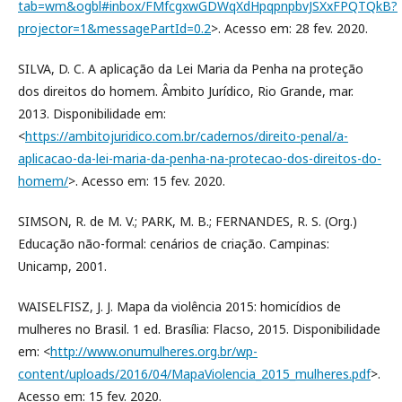
tab=wm&ogbl#inbox/FMfcgxwGDWqXdHpqpnpbvJSXxFPQTQkB?
projector=1&messagePartId=0.2
>. Acesso em: 28 fev. 2020.
SILVA, D. C. A aplicação da Lei Maria da Penha na proteção
dos direitos do homem. Âmbito Jurídico, Rio Grande, mar.
2013. Disponibilidade em:
<
https://ambitojuridico.com.br/cadernos/direito-penal/a-
aplicacao-da-lei-maria-da-penha-na-protecao-dos-direitos-do-
homem/
>. Acesso em: 15 fev. 2020.
SIMSON, R. de M. V.; PARK, M. B.; FERNANDES, R. S. (Org.)
Educação não-formal: cenários de criação. Campinas:
Unicamp, 2001.
WAISELFISZ, J. J. Mapa da violência 2015: homicídios de
mulheres no Brasil. 1 ed. Brasília: Flacso, 2015. Disponibilidade
em: <
http://www.onumulheres.org.br/wp-
content/uploads/2016/04/MapaViolencia_2015_mulheres.pdf
>.
Acesso em: 15 fev. 2020.