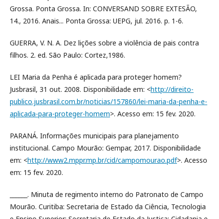
Grossa. Ponta Grossa. In: CONVERSAND SOBRE EXTESÃO,
14., 2016. Anais... Ponta Grossa: UEPG, jul. 2016. p. 1-6.
GUERRA, V. N. A. Dez lições sobre a violência de pais contra
filhos. 2. ed. São Paulo: Cortez,1986.
LEI Maria da Penha é aplicada para proteger homem?
Jusbrasil, 31 out. 2008. Disponibilidade em: <
http://direito-
publico.jusbrasil.com.br/noticias/157860/lei-maria-da-penha-e-
aplicada-para-proteger-homem
>. Acesso em: 15 fev. 2020.
PARANÁ. Informações municipais para planejamento
institucional. Campo Mourão: Gempar, 2017. Disponibilidade
em: <
http://www2.mppr.mp.br/cid/campomourao.pdf
>. Acesso
em: 15 fev. 2020.
______. Minuta de regimento interno do Patronato de Campo
Mourão. Curitiba: Secretaria de Estado da Ciência, Tecnologia
e Ensino Superior; Secretaria de Estado da Justiça; Cidadania e