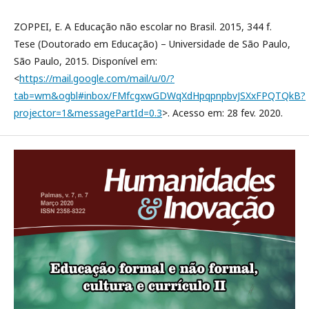
ZOPPEI, E. A Educação não escolar no Brasil. 2015, 344 f.
Tese (Doutorado em Educação) – Universidade de São Paulo,
São Paulo, 2015. Disponível em:
<
https://mail.google.com/mail/u/0/?
tab=wm&ogbl#inbox/FMfcgxwGDWqXdHpqpnpbvJSXxFPQTQkB?
projector=1&messagePartId=0.3
>. Acesso em: 28 fev. 2020.