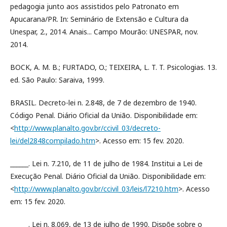
pedagogia junto aos assistidos pelo Patronato em
Apucarana/PR. In: Seminário de Extensão e Cultura da
Unespar, 2., 2014. Anais... Campo Mourão: UNESPAR, nov.
2014.
BOCK, A. M. B.; FURTADO, O.; TEIXEIRA, L. T. T. Psicologias. 13.
ed. São Paulo: Saraiva, 1999.
BRASIL. Decreto-lei n. 2.848, de 7 de dezembro de 1940.
Código Penal. Diário Oficial da União. Disponibilidade em:
<
http://www.planalto.gov.br/ccivil_03/decreto-
lei/del2848compilado.htm
>. Acesso em: 15 fev. 2020.
______. Lei n. 7.210, de 11 de julho de 1984. Institui a Lei de
Execução Penal. Diário Oficial da União. Disponibilidade em:
<
http://www.planalto.gov.br/ccivil_03/leis/l7210.htm
>. Acesso
em: 15 fev. 2020.
______. Lei n. 8.069, de 13 de julho de 1990. Dispõe sobre o