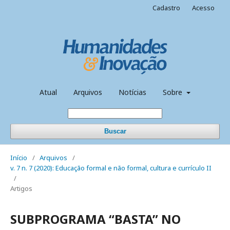
Cadastro
Acesso
Atual
Arquivos
Notícias
Sobre
Buscar
Início
/
Arquivos
/
v. 7 n. 7 (2020): Educação formal e não formal, cultura e currículo II
/
Artigos
SUBPROGRAMA “BASTA” NO