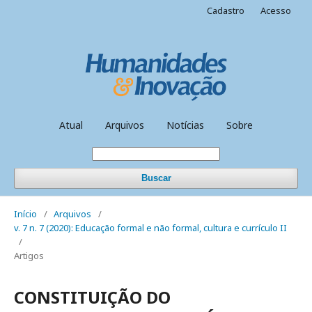
Cadastro
Acesso
Atual
Arquivos
Notícias
Sobre
Buscar
Início
/
Arquivos
/
v. 7 n. 7 (2020): Educação formal e não formal, cultura e currículo II
/
Artigos
CONSTITUIÇÃO DO