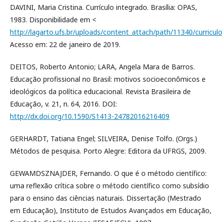
DAVINI, Maria Cristina. Currículo integrado. Brasília: OPAS,
1983. Disponibilidade em <
http://lagarto.ufs.br/uploads/content_attach/path/11340/curricul
Acesso em: 22 de janeiro de 2019.
DEITOS, Roberto Antonio; LARA, Angela Mara de Barros.
Educação profissional no Brasil: motivos socioeconômicos e
ideológicos da política educacional. Revista Brasileira de
Educação, v. 21, n. 64, 2016. DOI:
http://dx.doi.org/10.1590/S1413-24782016216409
GERHARDT, Tatiana Engel; SILVEIRA, Denise Tolfo. (Orgs.)
Métodos de pesquisa. Porto Alegre: Editora da UFRGS, 2009.
GEWAMDSZNAJDER, Fernando. O que é o método científico:
uma reflexão crítica sobre o método científico como subsídio
para o ensino das ciências naturais. Dissertação (Mestrado
em Educação), Instituto de Estudos Avançados em Educação,