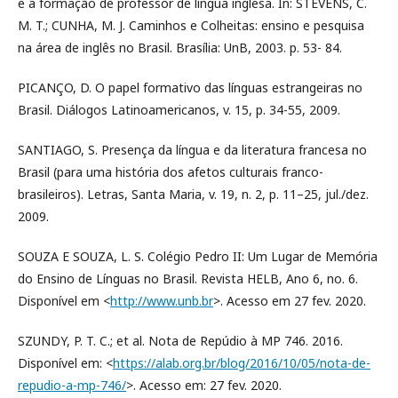
e a formação de professor de língua inglesa. In: STEVENS, C.
M. T.; CUNHA, M. J. Caminhos e Colheitas: ensino e pesquisa
na área de inglês no Brasil. Brasília: UnB, 2003. p. 53- 84.
PICANÇO, D. O papel formativo das línguas estrangeiras no
Brasil. Diálogos Latinoamericanos, v. 15, p. 34-55, 2009.
SANTIAGO, S. Presença da língua e da literatura francesa no
Brasil (para uma história dos afetos culturais franco-
brasileiros). Letras, Santa Maria, v. 19, n. 2, p. 11–25, jul./dez.
2009.
SOUZA E SOUZA, L. S. Colégio Pedro II: Um Lugar de Memória
do Ensino de Línguas no Brasil. Revista HELB, Ano 6, no. 6.
Disponível em <
http://www.unb.br
>. Acesso em 27 fev. 2020.
SZUNDY, P. T. C.; et al. Nota de Repúdio à MP 746. 2016.
Disponível em: <
https://alab.org.br/blog/2016/10/05/nota-de-
repudio-a-mp-746/
>. Acesso em: 27 fev. 2020.