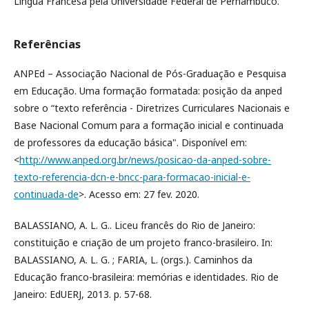
Língua Francesa pela Universidade Federal de Pernambuco.
Referências
ANPEd – Associação Nacional de Pós-Graduação e Pesquisa
em Educação. Uma formação formatada: posição da anped
sobre o “texto referência - Diretrizes Curriculares Nacionais e
Base Nacional Comum para a formação inicial e continuada
de professores da educação básica". Disponível em:
<
http://www.anped.org.br/news/posicao-da-anped-sobre-
texto-referencia-dcn-e-bncc-para-formacao-inicial-e-
continuada-de
>. Acesso em: 27 fev. 2020.
BALASSIANO, A. L. G.. Liceu francês do Rio de Janeiro:
constituição e criação de um projeto franco-brasileiro. In:
BALASSIANO, A. L. G. ; FARIA, L. (orgs.). Caminhos da
Educação franco-brasileira: memórias e identidades. Rio de
Janeiro: EdUERJ, 2013. p. 57-68.