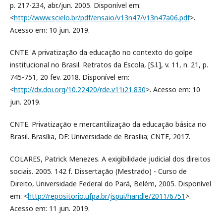
p. 217-234, abr./jun. 2005. Disponível em:
<
http://www.scielo.br/pdf/ensaio/v13n47/v13n47a06.pdf
>.
Acesso em: 10 jun. 2019.
CNTE. A privatização da educação no contexto do golpe
institucional no Brasil. Retratos da Escola, [S.l.], v. 11, n. 21, p.
745-751, 20 fev. 2018. Disponível em:
<
http://dx.doi.org/10.22420/rde.v11i21.830
>. Acesso em: 10
jun. 2019.
CNTE. Privatização e mercantilização da educação básica no
Brasil. Brasília, DF: Universidade de Brasília; CNTE, 2017.
COLARES, Patrick Menezes. A exigibilidade judicial dos direitos
sociais. 2005. 142 f. Dissertação (Mestrado) - Curso de
Direito, Universidade Federal do Pará, Belém, 2005. Disponível
em: <
http://repositorio.ufpa.br/jspui/handle/2011/6751
>.
Acesso em: 11 jun. 2019.