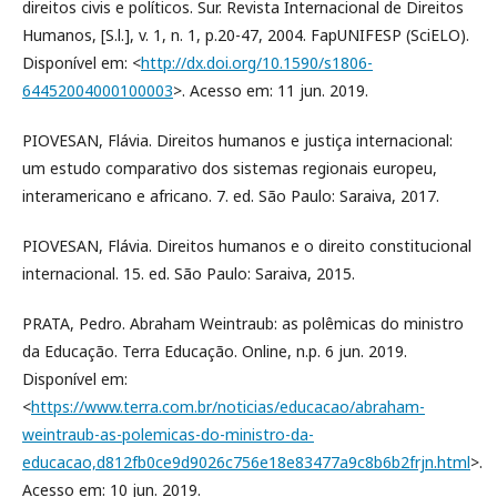
direitos civis e políticos. Sur. Revista Internacional de Direitos
Humanos, [S.l.], v. 1, n. 1, p.20-47, 2004. FapUNIFESP (SciELO).
Disponível em: <
http://dx.doi.org/10.1590/s1806-
64452004000100003
>. Acesso em: 11 jun. 2019.
PIOVESAN, Flávia. Direitos humanos e justiça internacional:
um estudo comparativo dos sistemas regionais europeu,
interamericano e africano. 7. ed. São Paulo: Saraiva, 2017.
PIOVESAN, Flávia. Direitos humanos e o direito constitucional
internacional. 15. ed. São Paulo: Saraiva, 2015.
PRATA, Pedro. Abraham Weintraub: as polêmicas do ministro
da Educação. Terra Educação. Online, n.p. 6 jun. 2019.
Disponível em:
<
https://www.terra.com.br/noticias/educacao/abraham-
weintraub-as-polemicas-do-ministro-da-
educacao,d812fb0ce9d9026c756e18e83477a9c8b6b2frjn.html
>.
Acesso em: 10 jun. 2019.