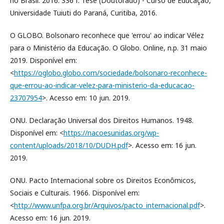
no Brasil. 2016. 336 f. Tese (Doutorado) - Curso de Educação,
Universidade Tuiuti do Paraná, Curitiba, 2016.
O GLOBO. Bolsonaro reconhece que 'errou' ao indicar Vélez
para o Ministério da Educação. O Globo. Online, n.p. 31 maio
2019. Disponível em:
<
https://oglobo.globo.com/sociedade/bolsonaro-reconhece-
que-errou-ao-indicar-velez-para-ministerio-da-educacao-
23707954
>. Acesso em: 10 jun. 2019.
ONU. Declaração Universal dos Direitos Humanos. 1948.
Disponível em: <
https://nacoesunidas.org/wp-
content/uploads/2018/10/DUDH.pdf
>. Acesso em: 16 jun.
2019.
ONU. Pacto Internacional sobre os Direitos Econômicos,
Sociais e Culturais. 1966. Disponível em:
<
http://www.unfpa.org.br/Arquivos/pacto_internacional.pdf
>.
Acesso em: 16 jun. 2019.