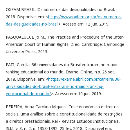
OXFAM BRASIL. Os números das desigualdades no Brasil.
2018. Disponível em: <
https://www.oxfam.org.br/os-numeros-
das-desigualdades-no-brasil
>. Acesso em: 12 jun. 2019.
PASQUALUCCI, Jo M.. The Practice and Procedure of the Inter-
American Court of Human Rights. 2. ed. Cambridge: Cambridge
University Press, 2013.
PATI, Camila. 36 universidades do Brasil entraram no maior
ranking educacional do mundo. Exame. Online, n.p. 26 set.
2018. Disponível em: <
https://exame.abril.com.br/carreira/36-
universidades-do-brasil-entraram-no-maior-ranking-
educacional-do-mundo/
>. Acesso em: 10 jun. 2019.
PEREIRA, Anna Carolina Migueis. Crise econômica e direitos
sociais: uma análise sobre a constitucionalidade de restrições
a direitos prestacionais. Rei - Revista Estudos Institucionais,
[S.l.], v. 3, n. 2, p. 1353-1392, 25 fev. 2018. Disponível em: