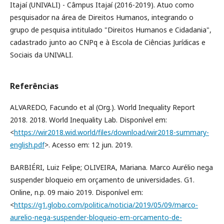
Itajaí (UNIVALI) - Câmpus Itajaí (2016-2019). Atuo como
pesquisador na área de Direitos Humanos, integrando o
grupo de pesquisa intitulado "Direitos Humanos e Cidadania",
cadastrado junto ao CNPq e à Escola de Ciências Jurídicas e
Sociais da UNIVALI.
Referências
ALVAREDO, Facundo et al (Org.). World Inequality Report
2018. 2018. World Inequality Lab. Disponível em:
<
https://wir2018.wid.world/files/download/wir2018-summary-
english.pdf
>. Acesso em: 12 jun. 2019.
BARBIÉRI, Luiz Felipe; OLIVEIRA, Mariana. Marco Aurélio nega
suspender bloqueio em orçamento de universidades. G1.
Online, n.p. 09 maio 2019. Disponível em:
<
https://g1.globo.com/politica/noticia/2019/05/09/marco-
aurelio-nega-suspender-bloqueio-em-orcamento-de-