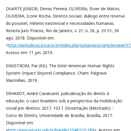
DUARTE JUNIOR, Dimas Pereira; OLIVEIRA, Ilzver de Matos;
OLIVEIRA, Icone Rocha. Direitos sociais: diálogo entre reserva
do possível, mínimo existencial e necessidades humanas.
Revista Juris Poiesis, Rio de Janeiro, v. 21, n. 26, p. 33-51, 30
ago. 2018. Disponível em:
<
http://periodicos.estacio.br/index.php/jurispoiesis/article/view/5
Acesso em: 11 jun. 2019.
ENGSTROM, Par (Ed.). The Inter-American Human Rights
System: Impact Beyond Compliance. Cham: Palgrave
Macmillan, 2019.
ERHARDT, André Cavalcanti. Judicialização do direito à
educação: o caso brasileiro sob a perspectiva da mobilização
social por direitos. 2017. 103 f. Dissertação (Mestrado) -
Curso de Direito, Universidade de Brasília, Brasília, 2017.
Disponível em:
<
http://repositorio.unb.br/handle/10482/31289
>. Acesso em: