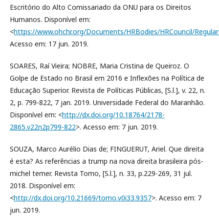
Escritório do Alto Comissariado da ONU para os Direitos
Humanos. Disponível em:
<
https://www.ohchr.org/Documents/HRBodies/HRCouncil/RegularS
Acesso em: 17 jun. 2019.
SOARES, Raí Vieira; NOBRE, Maria Cristina de Queiroz. O
Golpe de Estado no Brasil em 2016 e Inflexões na Política de
Educação Superior. Revista de Políticas Públicas, [S.l.], v. 22, n.
2, p. 799-822, 7 jan. 2019. Universidade Federal do Maranhão.
Disponível em: <
http://dx.doi.org/10.18764/2178-
2865.v22n2p799-822
>. Acesso em: 7 jun. 2019.
SOUZA, Marco Aurélio Dias de; FINGUERUT, Ariel. Que direita
é esta? As referências a trump na nova direita brasileira pós-
michel temer. Revista Tomo, [S.l.], n. 33, p.229-269, 31 jul.
2018. Disponível em:
<
http://dx.doi.org/10.21669/tomo.v0i33.9357
>. Acesso em: 7
jun. 2019.