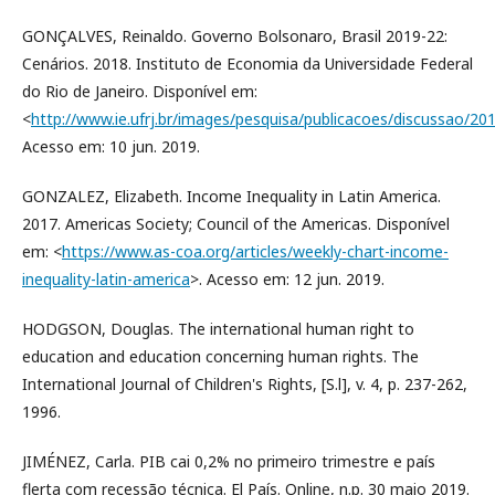
GONÇALVES, Reinaldo. Governo Bolsonaro, Brasil 2019-22:
Cenários. 2018. Instituto de Economia da Universidade Federal
do Rio de Janeiro. Disponível em:
<
http://www.ie.ufrj.br/images/pesquisa/publicacoes/discussao/2
Acesso em: 10 jun. 2019.
GONZALEZ, Elizabeth. Income Inequality in Latin America.
2017. Americas Society; Council of the Americas. Disponível
em: <
https://www.as-coa.org/articles/weekly-chart-income-
inequality-latin-america
>. Acesso em: 12 jun. 2019.
HODGSON, Douglas. The international human right to
education and education concerning human rights. The
International Journal of Children's Rights, [S.l], v. 4, p. 237-262,
1996.
JIMÉNEZ, Carla. PIB cai 0,2% no primeiro trimestre e país
flerta com recessão técnica. El País. Online, n.p. 30 maio 2019.