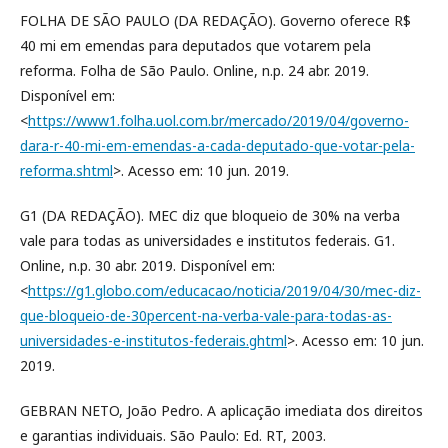
FOLHA DE SÃO PAULO (DA REDAÇÃO). Governo oferece R$
40 mi em emendas para deputados que votarem pela
reforma. Folha de São Paulo. Online, n.p. 24 abr. 2019.
Disponível em:
<
https://www1.folha.uol.com.br/mercado/2019/04/governo-
dara-r-40-mi-em-emendas-a-cada-deputado-que-votar-pela-
reforma.shtml
>. Acesso em: 10 jun. 2019.
G1 (DA REDAÇÃO). MEC diz que bloqueio de 30% na verba
vale para todas as universidades e institutos federais. G1.
Online, n.p. 30 abr. 2019. Disponível em:
<
https://g1.globo.com/educacao/noticia/2019/04/30/mec-diz-
que-bloqueio-de-30percent-na-verba-vale-para-todas-as-
universidades-e-institutos-federais.ghtml
>. Acesso em: 10 jun.
2019.
GEBRAN NETO, João Pedro. A aplicação imediata dos direitos
e garantias individuais. São Paulo: Ed. RT, 2003.