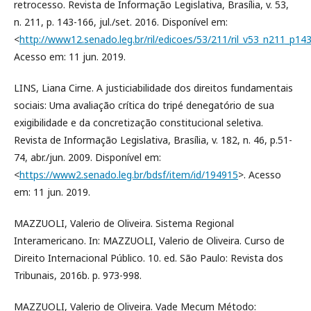
retrocesso. Revista de Informação Legislativa, Brasília, v. 53,
n. 211, p. 143-166, jul./set. 2016. Disponível em:
<
http://www12.senado.leg.br/ril/edicoes/53/211/ril_v53_n211_p14
Acesso em: 11 jun. 2019.
LINS, Liana Cirne. A justiciabilidade dos direitos fundamentais
sociais: Uma avaliação crítica do tripé denegatório de sua
exigibilidade e da concretização constitucional seletiva.
Revista de Informação Legislativa, Brasília, v. 182, n. 46, p.51-
74, abr./jun. 2009. Disponível em:
<
https://www2.senado.leg.br/bdsf/item/id/194915
>. Acesso
em: 11 jun. 2019.
MAZZUOLI, Valerio de Oliveira. Sistema Regional
Interamericano. In: MAZZUOLI, Valerio de Oliveira. Curso de
Direito Internacional Público. 10. ed. São Paulo: Revista dos
Tribunais, 2016b. p. 973-998.
MAZZUOLI, Valerio de Oliveira. Vade Mecum Método: