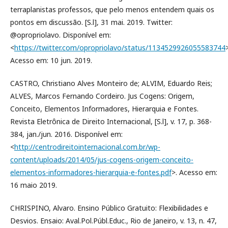
terraplanistas professos, que pelo menos entendem quais os
pontos em discussão. [S.l], 31 mai. 2019. Twitter:
@opropriolavo. Disponível em:
<
https://twitter.com/opropriolavo/status/1134529926055583744
Acesso em: 10 jun. 2019.
CASTRO, Christiano Alves Monteiro de; ALVIM, Eduardo Reis;
ALVES, Marcos Fernando Cordeiro. Jus Cogens: Origem,
Conceito, Elementos Informadores, Hierarquia e Fontes.
Revista Eletrônica de Direito Internacional, [S.l], v. 17, p. 368-
384, jan./jun. 2016. Disponível em:
<
http://centrodireitointernacional.com.br/wp-
content/uploads/2014/05/jus-cogens-origem-conceito-
elementos-informadores-hierarquia-e-fontes.pdf
>. Acesso em:
16 maio 2019.
CHRISPINO, Alvaro. Ensino Público Gratuito: Flexibilidades e
Desvios. Ensaio: Aval.Pol.Públ.Educ., Rio de Janeiro, v. 13, n. 47,