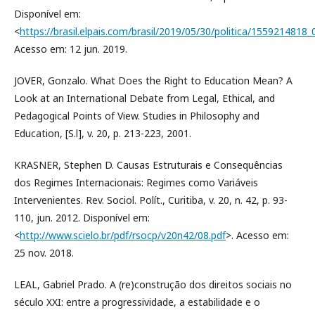
Disponível em:
<
https://brasil.elpais.com/brasil/2019/05/30/politica/1559214818
Acesso em: 12 jun. 2019.
JOVER, Gonzalo. What Does the Right to Education Mean? A
Look at an International Debate from Legal, Ethical, and
Pedagogical Points of View. Studies in Philosophy and
Education, [S.l], v. 20, p. 213-223, 2001.
KRASNER, Stephen D. Causas Estruturais e Consequências
dos Regimes Internacionais: Regimes como Variáveis
Intervenientes. Rev. Sociol. Polít., Curitiba, v. 20, n. 42, p. 93-
110, jun. 2012. Disponível em:
<
http://www.scielo.br/pdf/rsocp/v20n42/08.pdf
>. Acesso em:
25 nov. 2018.
LEAL, Gabriel Prado. A (re)construção dos direitos sociais no
século XXI: entre a progressividade, a estabilidade e o