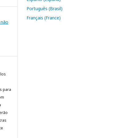
Português (Brasil)
Français (France)
e não
elos
is para
com
a
erão
tras
te