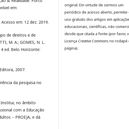
ção & Realidade. Porto
original. Em virtude de sermos um
onível em:
periódico de acesso aberto, permite
uso gratuito dos artigos em aplicaçõ
t
Acesso em: 12 dez. 2019.
educacionais, científicas, não comerci
desde que citada a fonte (por favor, v
o de direitos e de
Licença
Creative Commons
no rodapé 
TTI, M. A.; GOMES, N. L.
página).
 4 ed. Belo Horizonte:
Editora, 2007.
riência da pesquisa no
 Institui, no âmbito
issional com a Educação
dultos – PROEJA, e dá