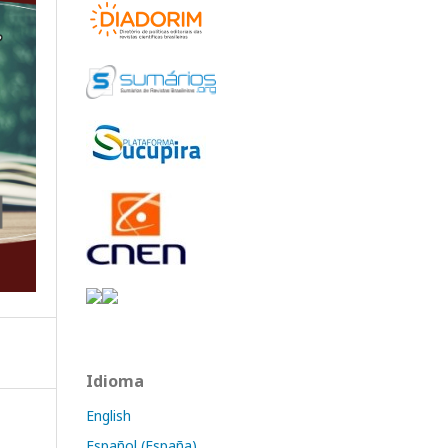
Idioma
English
Español (España)