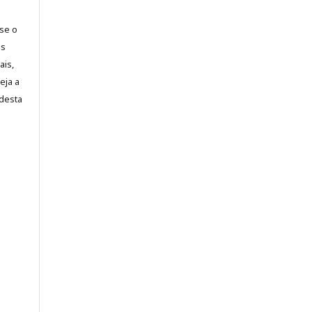
-se o
es
ais,
eja a
desta