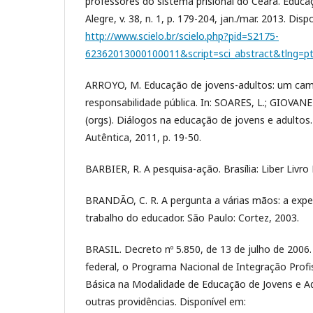
professores do sistema prisional do Ceará. Educa
Alegre, v. 38, n. 1, p. 179-204, jan./mar. 2013. Disp
http://www.scielo.br/scielo.php?pid=S2175-
62362013000100011&script=sci_abstract&tlng=p
ARROYO, M. Educação de jovens-adultos: um camp
responsabilidade pública. In: SOARES, L.; GIOVANE
(orgs). Diálogos na educação de jovens e adultos.
Autêntica, 2011, p. 19-50.
BARBIER, R. A pesquisa-ação. Brasília: Liber Livro 
BRANDÃO, C. R. A pergunta a várias mãos: a expe
trabalho do educador. São Paulo: Cortez, 2003.
BRASIL. Decreto nº 5.850, de 13 de julho de 2006.
federal, o Programa Nacional de Integração Prof
Básica na Modalidade de Educação de Jovens e A
outras providências. Disponível em: