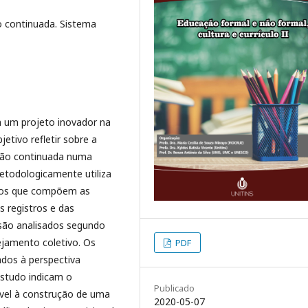
 continuada. Sistema
m um projeto inovador na
etivo refletir sobre a
ção continuada numa
Metodologicamente utiliza
ados que compõem as
s registros e das
são analisados segundo
ejamento coletivo. Os
PDF
iados à perspectiva
estudo indicam o
Publicado
vel à construção de uma
2020-05-07