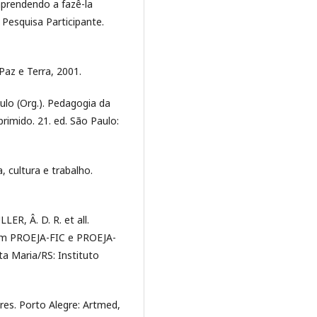
aprendendo a fazê-la
 Pesquisa Participante.
Paz e Terra, 2001.
aulo (Org.). Pedagogia da
imido. 21. ed. São Paulo:
 cultura e trabalho.
R, Â. D. R. et all.
em PROEJA-FIC e PROEJA-
ta Maria/RS: Instituto
s. Porto Alegre: Artmed,