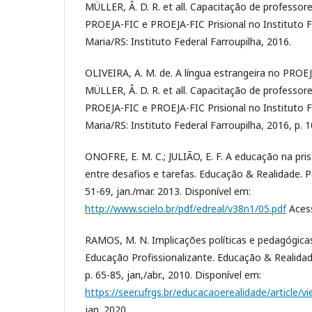
MÜLLER, Â. D. R. et all. Capacitação de professo
PROEJA-FIC e PROEJA-FIC Prisional no Instituto F
Maria/RS: Instituto Federal Farroupilha, 2016.
OLIVEIRA, A. M. de. A língua estrangeira no PROEJA
MÜLLER, Â. D. R. et all. Capacitação de professo
PROEJA-FIC e PROEJA-FIC Prisional no Instituto F
Maria/RS: Instituto Federal Farroupilha, 2016, p. 
ONOFRE, E. M. C.; JULIÃO, E. F. A educação na pris
entre desafios e tarefas. Educação & Realidade. Por
51-69, jan./mar. 2013. Disponível em:
http://www.scielo.br/pdf/edreal/v38n1/05.pdf
Acess
RAMOS, M. N. Implicações políticas e pedagógicas
Educação Profissionalizante. Educação & Realidade.
p. 65-85, jan,/abr., 2010. Disponível em:
https://seer.ufrgs.br/educacaoerealidade/article/
jan. 2020.