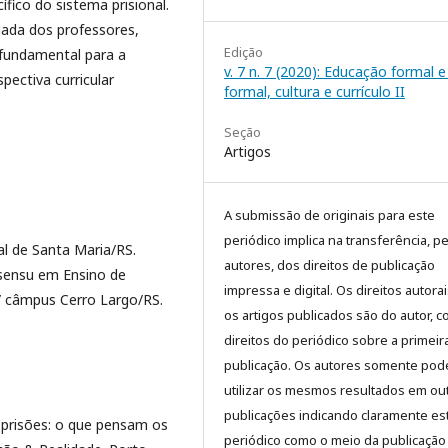
fico do sistema prisional.
ada dos professores,
Edição
 fundamental para a
v. 7 n. 7 (2020): Educação formal 
ectiva curricular
formal, cultura e currículo II
Seção
Artigos
A submissão de originais para este
periódico implica na transferência, p
l de Santa Maria/RS.
autores, dos direitos de publicação
sensu em Ensino de
impressa e digital. Os direitos autora
l/ câmpus Cerro Largo/RS.
os artigos publicados são do autor, 
direitos do periódico sobre a primeir
publicação. Os autores somente pod
utilizar os mesmos resultados em ou
publicações indicando claramente es
prisões: o que pensam os
periódico como o meio da publicação