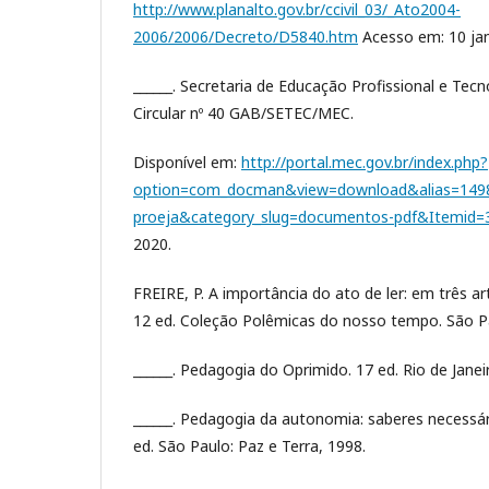
http://www.planalto.gov.br/ccivil_03/_Ato2004-
2006/2006/Decreto/D5840.htm
Acesso em: 10 jan
______. Secretaria de Educação Profissional e Tecn
Circular nº 40 GAB/SETEC/MEC.
Disponível em:
http://portal.mec.gov.br/index.php?
option=com_docman&view=download&alias=1498-
proeja&category_slug=documentos-pdf&Itemid=
2020.
FREIRE, P. A importância do ato de ler: em três a
12 ed. Coleção Polêmicas do nosso tempo. São Pa
______. Pedagogia do Oprimido. 17 ed. Rio de Janei
______. Pedagogia da autonomia: saberes necessári
ed. São Paulo: Paz e Terra, 1998.