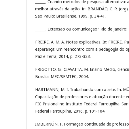
______. Criando métodos de pesquisa alternativa: 
melhor através da ação. In: BRANDÃO, C. R. (org).
São Paulo: Brasiliense. 1999, p. 34-41.
______. Extensão ou comunicação? Rio de Janeiro: 
FREIRE, A. M. A. Notas explicativas. In: FREIRE, P
esperança: um reencontro com a pedagogia do opr
Paz e Terra, 2014, p. 273-333.
FRIGOTTO, G.; CIAVATTA, M. Ensino Médio, ciência,
Brasília: MEC/SEMTEC, 2004.
HARTMANN, M. I. Trabalhando com a arte. In: MÜLLE
Capacitação de professores e atuação docente 
FIC Prisional no Instituto Federal Farroupilha. San
Federal Farroupilha, 2016, p. 101-104.
IMBERNÓN, F. Formação continuada de professore