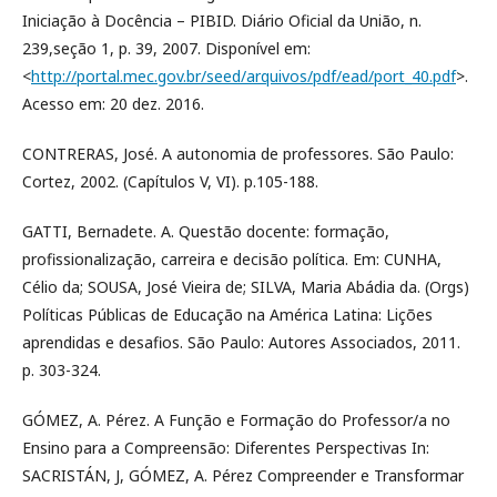
Iniciação à Docência – PIBID. Diário Oficial da União, n.
239,seção 1, p. 39, 2007. Disponível em:
<
http://portal.mec.gov.br/seed/arquivos/pdf/ead/port_40.pdf
>.
Acesso em: 20 dez. 2016.
CONTRERAS, José. A autonomia de professores. São Paulo:
Cortez, 2002. (Capítulos V, VI). p.105-188.
GATTI, Bernadete. A. Questão docente: formação,
profissionalização, carreira e decisão política. Em: CUNHA,
Célio da; SOUSA, José Vieira de; SILVA, Maria Abádia da. (Orgs)
Políticas Públicas de Educação na América Latina: Lições
aprendidas e desafios. São Paulo: Autores Associados, 2011.
p. 303-324.
GÓMEZ, A. Pérez. A Função e Formação do Professor/a no
Ensino para a Compreensão: Diferentes Perspectivas In:
SACRISTÁN, J, GÓMEZ, A. Pérez Compreender e Transformar